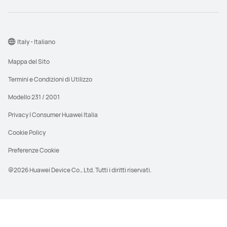
Luminosità
Luminosità
1000 Nits (peak)
500 Nits (peak)
Italy - Italiano
Fotocamera anteriore
Fotocamera anteriore
Mappa del Sito
8 MP, F2.2
8 MP, F2.0
Termini e Condizioni di Utilizzo
Fotocamera posteriore
Fotocamera posteriore
Modello 231 / 2001
13 MP, F1.8/ 8MP, F2.2
13 MP, F1.8
Privacy | Consumer Huawei Italia
Audio
Audio
Cookie Policy
6*Speakers, 2*Mics
4*Speakers, 4*Mics
Preferenze Cookie
Connettività
Connettività
@2026 Huawei Device Co., Ltd. Tutti i diritti riservati.
NearLink/Wi-Fi/Bluetooth
NearLink/Wi-Fi/Bluetooth
Capacità della batteria
Capacità della batteria
PVDR significa Prezzo di vendita al dettaglio
10100mAh (typ)
8800mAh (typ)
raccomandato e si riferisce al prezzo che