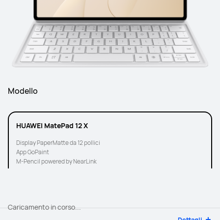
Modello
HUAWEI MatePad 12 X
Display PaperMatte da 12 pollici
App GoPaint
M-Pencil powered by NearLink
Caricamento in corso...