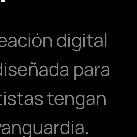
eación digital
diseñada para
tistas tengan
vanguardia.