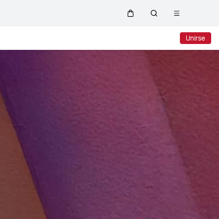
Abrir
Carrito
Búsqueda
menú
Close
Unirse