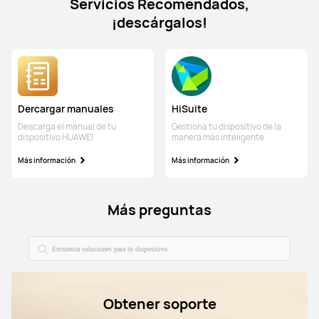
Servicios Recomendados,
¡descárgalos!
Dercargar manuales
HiSuite
Descarga el manual de tu
Gestiona tu dispositivo de la
dispositivo HUAWEI
manera más inteligente
Más información
Más información
Más preguntas
Obtener soporte