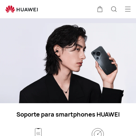
Soporte
para
Abri
Carrito
Búsque
smartphones
me
HUAWEI
Soporte para smartphones HUAWEI