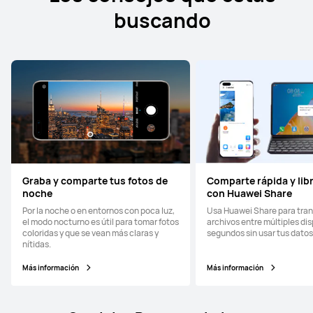
buscando
Graba y comparte tus fotos de
Comparte rápida y li
noche
con Huawei Share
Por la noche o en entornos con poca luz,
Usa Huawei Share para trans
el modo nocturno es útil para tomar fotos
archivos entre múltiples dis
coloridas y que se vean más claras y
segundos sin usar tus datos
nítidas.
Más información
Más información