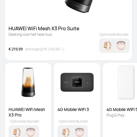
HUAWEI WiFi Mesh X3 Pro Suite
Dekking voor het hele huis
Optionele Bundel
€ 219,99
Adviesprijs*
€ 249,99
HUAWEI WiFi Mesh 
4G Mobile WiFi 3
4G Mobile WIFI 
X3 Pro
Plug & Play
Optionele Bundel
Optionele Bundel