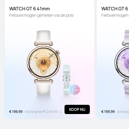
WATCH GT 6 41mm
WATCH GT 6
Fietsvermogen gemeten via de pols
Fietsvermogen 
KOOP NU
€ 199,99
Adviesprijs*
€ 249,99
€ 199,99
Adviesp