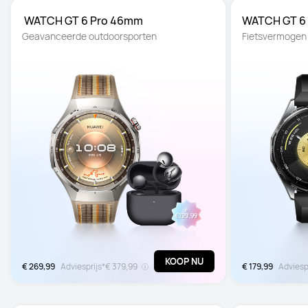
 WATCH GT 6 Pro 46mm
WATCH GT 6
Geavanceerde outdoorsporten
Fietsvermogen 
KOOP NU
€ 269,99
Adviesprijs*
€ 379,99
€ 179,99
Adviesp