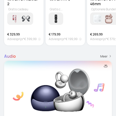
2
46mm
Gratis cadeau
Gratis cadeau
Optionele Bundel
€ 329,99
€ 179,99
€ 269,99
Adviesprijs*
€ 399,99
Adviesprijs*
€ 199,99
Adviesprijs*
€ 379
Audio
Meer