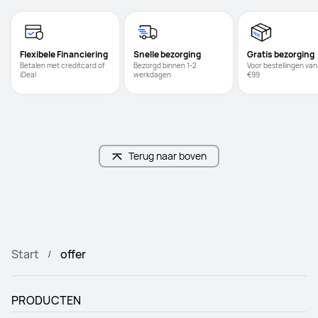
Flexibele Financiering
Snelle bezorging
Gratis bezorging
Betalen met creditcard of 
Bezorgd binnen 1-2 
Voor bestellingen vana
iDeal
werkdagen
€99
Terug naar boven
Start
offer
PRODUCTEN