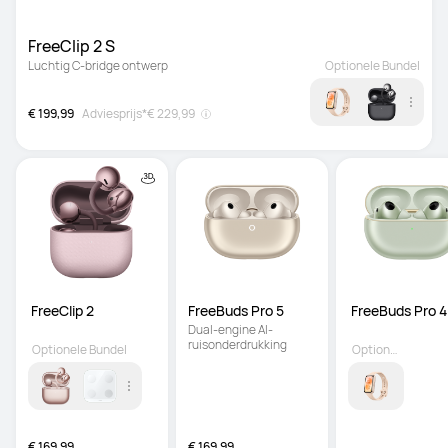
FreeClip 2 S 
Luchtig C-bridge ontwerp
Optionele Bundel
€ 199,99
Adviesprijs*
€ 229,99
 FreeClip 2
FreeBuds Pro 5
 FreeBuds Pro 4
Dual-engine AI-
ruisonderdrukking
Optionele Bundel
Optionele Bundel
€ 169,99
€ 169,99