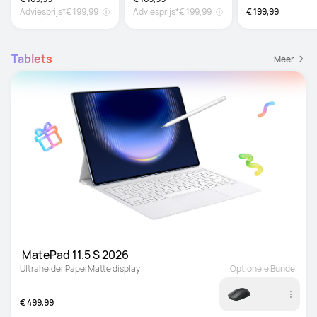
Adviesprijs*
€ 199,99
Adviesprijs*
€ 199,99
€ 199,99
Tablets
Meer
 MatePad 11.5 S 2026
Ultrahelder PaperMatte display
Optionele Bundel
€ 499,99