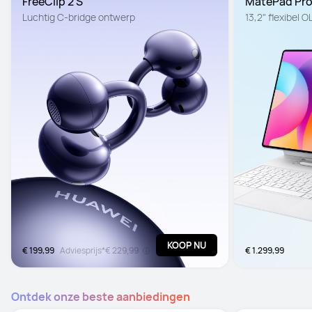
FreeClip 2 S
MatePad Pr
Luchtig C-bridge ontwerp
13,2" flexibel
KOOP NU
€ 199,99
Adviesprijs*
€ 229,99
€ 1.299,99
Ontdek onze beste aanbiedingen