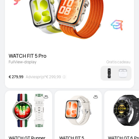
WATCH FIT 5 Pro
FullView-display
Gratis cadeau
€ 279,99
Adviesprijs*
€ 299,99
WATCH GT Runner 
 WATCH FIT 5
WATCH GT 6 Pro