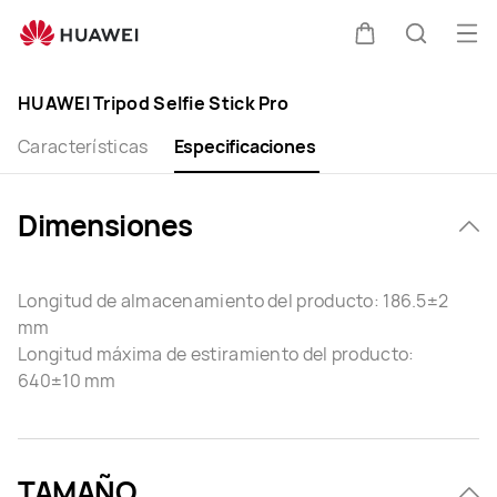
HUAWEI
Tripod
Abri
Carrito
Búsque
Selfie
me
Clo
Stick
HUAWEI Tripod Selfie Stick Pro
Pro
Specification
Características
Especificaciones
Dimensiones
Longitud de almacenamiento del producto: 186.5±2
mm
Longitud máxima de estiramiento del producto:
640±10 mm
TAMAÑO