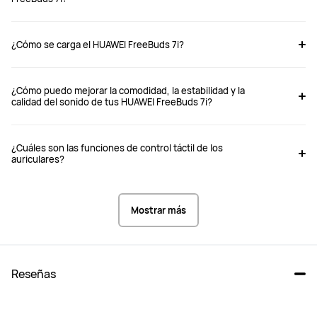
S/ 399
S/ 399
¿Cómo se carga el HUAWEI FreeBuds 7i?
Comprar
Comprar
¿Cómo puedo mejorar la comodidad, la estabilidad y la
calidad del sonido de tus HUAWEI FreeBuds 7i?
Tipo de audífonos
Tipo de audífonos
Intraauricular
Intraauricular
¿Cuáles son las funciones de control táctil de los
auriculares?
Cancelación híbrida activa de ruido 
Cancelación activa de ruido híbrida 
con 3 micrófonos
con 3 micrófonos
Mostrar más
Modo transparencia
Modo transparencia
Reseñas
Sí
Sí