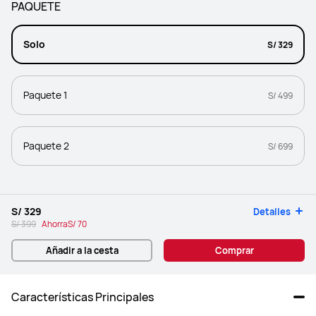
PAQUETE
Solo
S/ 329
Paquete 1
S/ 499
Paquete 2
S/ 699
S/ 329
Detalles
S/ 399
Ahorra
S/ 70
Añadir a la cesta
Comprar
Características Principales