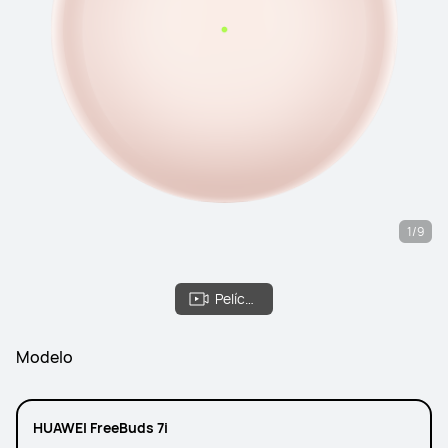
1/9
Película
Modelo
HUAWEI FreeBuds 7i