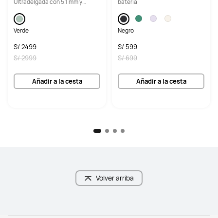
Ultradelgada con 5.1 mm y
batería
ultraligera con 255 g | HUAWEI
M-Pencil Pro
Verde
Negro
Sí
Sí
S/ 2499
S/ 599
S/ 2999
S/ 699
Funciona en Android y iOS
Funciona en Android y iOS
Sí
Sí
Añadir a la cesta
Añadir a la cesta
Volver arriba