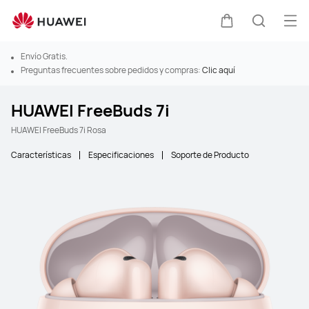
Abr
Carrito
Búsque
Envío Gratis.
Preguntas frecuentes sobre pedidos y compras:
Clic aquí
HUAWEI FreeBuds 7i
HUAWEI FreeBuds 7i Rosa
Características
Especificaciones
Soporte de Producto