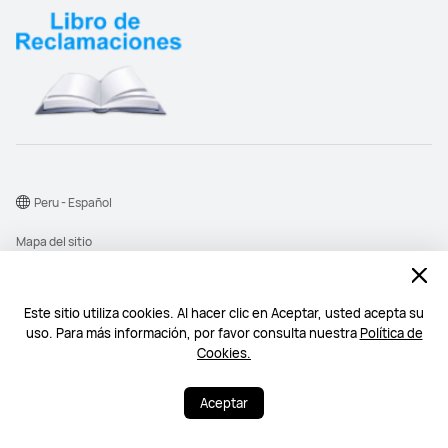
Peru - Español
Mapa del sitio
Términos de uso
consigue los ultimos
dispositivos Huawei y
Declaración de privacidad
Este sitio utiliza cookies. Al hacer clic en Aceptar, usted acepta su
beneficios inesperados
uso. Para más información, por favor consulta nuestra
Política de
Chatea ahora >
Cookies
Cookies.
Lun a Vie 09:00-22:00
©2026 Huawei Device Co., Ltd. Todos los derechos reservados.
Aceptar