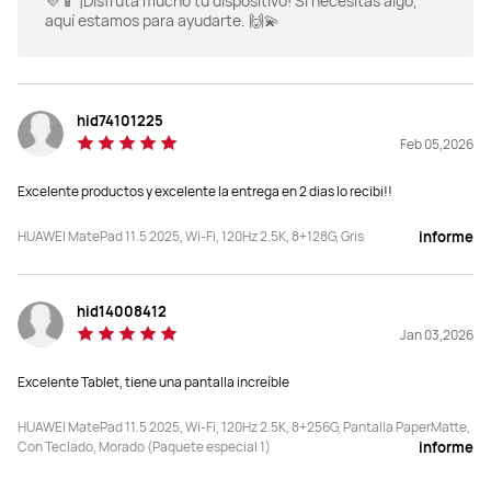
💜📱 ¡Disfruta mucho tu dispositivo! Si necesitas algo,
aquí estamos para ayudarte. 🙌💫
Relación pantalla-cuerpo
Relación pantalla-cuerpo
86%
87%
Tasa de refresco
Tasa de refresco
hid74101225
120 Hz
144 Hz
Feb 05,2026
PPI
PPI
Excelente productos y excelente la entrega en 2 dias lo recibi!!
256 PPI
291 PPI
HUAWEI MatePad 11.5 2025, Wi-Fi, 120Hz 2.5K, 8+128G, Gris
informe
Brillo
Brillo
600 nits(peak)
 500 nits (typ.)
hid14008412
Jan 03,2026
Tipo de Pantalla
Tipo de Pantalla
LCD
LCD
Excelente Tablet, tiene una pantalla increíble
Capacidad de la Bateria
Capacidad de la Bateria
HUAWEI MatePad 11.5 2025, Wi-Fi, 120Hz 2.5K, 8+256G, Pantalla PaperMatte,
Con Teclado, Morado (Paquete especial 1)
informe
10,100mAh (typ.)
8800mAh (typ.)