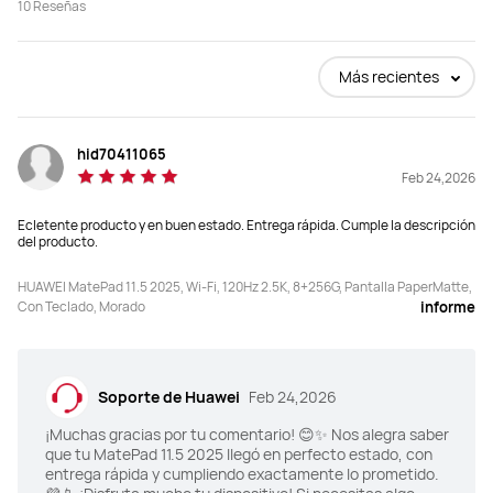
10
Reseñas
Comprar
Comprar
Más recientes
Tamaño
Tamaño
11.5-Pulgadas
11.5-Pulgadas
hid70411065
Feb 24,2026
Dimensiones
Dimensiones
Ecletente producto y en buen estado. Entrega rápida. Cumple la descripción
262.63 mm*177.53 mm*6.1 mm
260.98*177.26*6.2 mm
del producto.
Peso
Peso
HUAWEI MatePad 11.5 2025, Wi-Fi, 120Hz 2.5K, 8+256G, Pantalla PaperMatte,
Con Teclado, Morado
515g
510g
informe
Memoria
Memoria
8+128/8+256
8+256
Soporte de Huawei
Feb 24,2026
¡Muchas gracias por tu comentario! 😊✨ Nos alegra saber
Resolución
Resolución
que tu MatePad 11.5 2025 llegó en perfecto estado, con
2456 × 1600
2800 x 1840
entrega rápida y cumpliendo exactamente lo prometido.