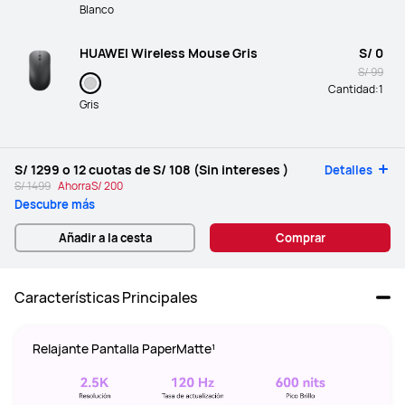
Blanco
HUAWEI Wireless Mouse Gris
S/ 0
S/ 99
Cantidad:
1
Gris
S/ 1299
o 12 cuotas de
S/ 108
(Sin intereses )
Detalles
S/ 1499
Ahorra
S/ 200
Descubre más
Añadir a la cesta
Comprar
Características Principales
Relajante Pantalla PaperMatte¹ 