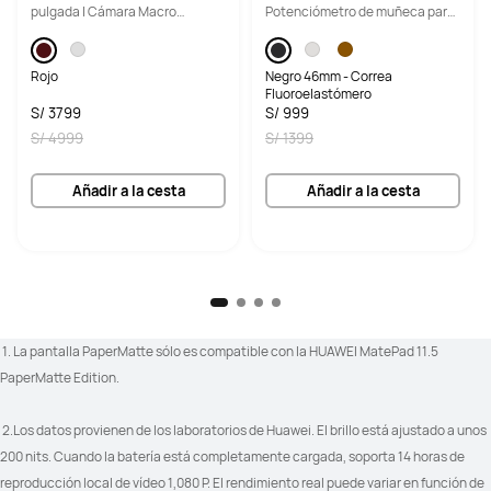
pulgada | Cámara Macro
Potenciómetro de muñeca para
Telefoto de Ultra Iluminación
ciclismo | Batería de hasta 21
días
Rojo
Negro 46mm - Correa
Fluoroelastómero
S/ 3799
S/ 999
S/ 4999
S/ 1399
Añadir a la cesta
Añadir a la cesta
 1. La pantalla PaperMatte sólo es compatible con la HUAWEI MatePad 11.5 
PaperMatte Edition. 
 2.Los datos provienen de los laboratorios de Huawei. El brillo está ajustado a unos 
200 nits. Cuando la batería está completamente cargada, soporta 14 horas de 
reproducción local de vídeo 1,080 P. El rendimiento real puede variar en función de 