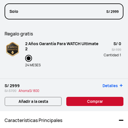
Solo
S/ 2999
Regalo gratis
2 Años Garantía Para WATCH Ultimate
S/ 0
2
S/ 199
Cantidad:
1
24 MESES
S/ 2999
Detalles
S/ 3799
Ahorra
S/ 800
Añadir a la cesta
Comprar
Características Principales