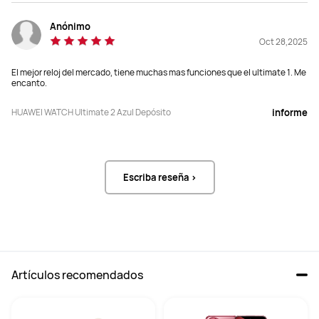
durante inmersiones; IP68 + IP69
durante inmersiones
Anónimo
Oct 28,2025
El mejor reloj del mercado, tiene muchas mas funciones que el ultimate 1. Me
Compatible
No compatible
encanto.
HUAWEI WATCH Ultimate 2 Azul Depósito
informe
Más de 100 modos deportivos	

Más de 100 modos deportivos	

Práctica de golf	

Práctica de golf	

Modo campo de golf	

Modo campo de golf	

Escriba reseña >
Buceo (apnea, buceo recreativo, 
Buceo (apnea, buceo recreativo, 
buceo técnico, buceo con 
buceo técnico, buceo con 
profundímetro), comunicación 
profundímetro)	

subacuática basada en sonar	

Mapas sin conexión	

Mapas sin conexión	

Expedición
Expedición
Artículos recomendados
Vistazo a la salud	

Vistazo a la salud: No compatible	

Perspectivas de salud	

Perspectivas de salud: No 