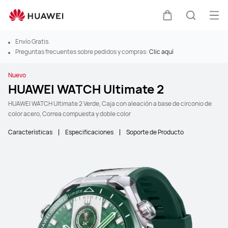
Abr
Carrito
Búsque
Envío Gratis.
Preguntas frecuentes sobre pedidos y compras:
Clic aquí
Nuevo
HUAWEI WATCH Ultimate 2
HUAWEI WATCH Ultimate 2 Verde, Caja con aleación a base de circonio de
color acero, Correa compuesta y doble color
Características
Especificaciones
Soporte de Producto