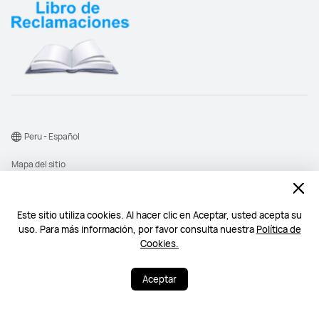
Peru - Español
Mapa del sitio
Términos de uso
consigue los ultimos
dispositivos Huawei y
Declaración de privacidad
Este sitio utiliza cookies. Al hacer clic en Aceptar, usted acepta su
beneficios inesperados
uso. Para más información, por favor consulta nuestra
Política de
Chatea ahora >
Cookies
Cookies.
Lun a Vie 09:00-22:00
©2026 Huawei Device Co., Ltd. Todos los derechos reservados.
Aceptar