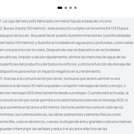
1. La caja del reloj está fabricada con metal líquido a base de circonio.
2. Buceo (hasta 150 metros): este producto cumple con la norma EN 13319 para 
equipos de buceo. Se puede llevar puesto durante inmersiones (a profundidades 
de hasta 150 metros) y durante actividades en aguas poco profundas, como nadar 
en una piscina o en la costa. Después de usar el dispositivo en actividades 
acuáticas, límpialo y sécalo rápidamente, elimina las manchas de agua de las 
superficies del producto y de todos los orificios, y utiliza la función de drenaje del 
dispositivo para evitar un impacto negativo en su rendimiento. 
3. Gracias a la comunicación por sonar, los buzos que se encuentren a una 
distancia de hasta 30 metros pueden compartir mensajes de texto y emojis, o 
enviar mensajes SOS directamente desde sus relojes. Cuando está activada, la 
comunicación por sonar permite a los destinatarios reenviar el mensaje SOS, lo 
que aumenta el alcance a 60 metros. Factores externos como el ruido de los 
motores, las turbinas eólicas, las obras submarinas y barreras físicas como 
arrecifes, cascos de barcos, cuevas, burbujas de aire y grandes criaturas marinas 
pueden interrumpir las señales y reducir el alcance efectivo de las 