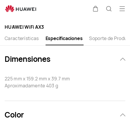
HUAWEI
WiFi
Abri
Carrito
Búsque
AX3
me
Clo
(Quad-
HUAWEI WiFi AX3
Core)
Specification
Características
Especificaciones
Soporte de Produc
Dimensiones
225 mm x 159.2 mm x 39.7 mm
Aproximadamente 403 g
Color