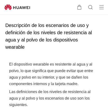
Ab
C
B
rir
a
ú
me
r
s
Descripción de los escenarios de uso y
nú
r
q
definición de los niveles de resistencia al
i
u
agua y al polvo de los dispositivos
t
e
o
d
wearable
a
El dispositivo wearable es resistente al agua y al
polvo, lo que significa que puede evitar que entre
agua y polvo en su interior, y que se dañen los
componentes internos y la tarjeta madre.
Las definiciones de los niveles de resistencia al
agua y al polvo y los escenarios de uso son los
siguientes.