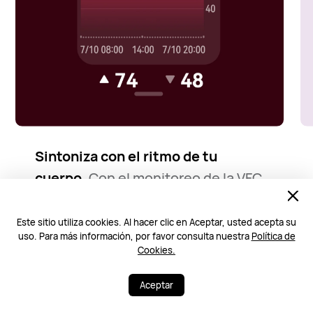
Sintoniza con el ritmo de tu
cuerpo.
Con el monitoreo de la VFC
las 24 horas del día, los 7 días de la
semana,
conocerás mejor la
1
Este sitio utiliza cookies. Al hacer clic en Aceptar, usted acepta su
uso. Para más información, por favor consulta nuestra
Política de
resistencia de tu cuerpo y tu
Cookies.
progreso de recuperación, y
podrás tomarte descansos cuando
Aceptar
sea necesario antes de sentirte