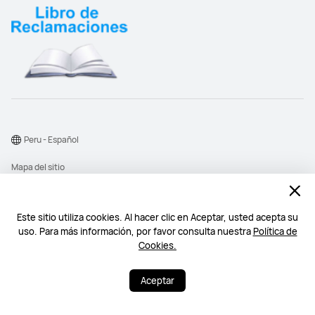
Peru - Español
Mapa del sitio
Términos de uso
Declaración de privacidad
Este sitio utiliza cookies. Al hacer clic en Aceptar, usted acepta su
uso. Para más información, por favor consulta nuestra
Política de
Cookies
Cookies.
©2026 Huawei Device Co., Ltd. Todos los derechos reservados.
Aceptar