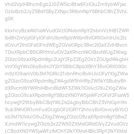
Vhd2VpIHBhcmEgb2J0ZW5lciBtw6FzIGluZm9ybWFjac
OzbiBzb2JyZSBsYSByZXNpc3RlbmNpYSBhbCBhZ3VhL
g0K
KkxhcyBzaWd1aWVudGVzIGNvbmRpY2lvbmVzIHB1ZWR
lbiBhZmVjdGFyIGFsIHJlbmRpbWllbnRvIGRlIGxhIHJlc2lz
dGVuY2lhIGFsIGFndWEgZGVsIGRpc3Bvc2l0aXZvIHBvcn
TDoXRpbCB5IGRlYmVuIGV2aXRhcnNlOiBxdWUgZWwg
ZGlzcG9zaXRpdm8gc2UgY2FpZ2EgZGVzZGUgdW4gbH
VnYXIgYWx0byBvIHJlY2liYSBlbCBpbXBhY3RvIGRlIG90c
m9zIG9iamV0b3M7IGRlc21vbnRhciBvIHJlcGFyYXIgZWw
gZGlzcG9zaXRpdm8gZW4gdW5hIHRpZW5kYSBubyBh
dXRvcml6YWRhIHBvciBIdWF3ZWk7IGV4cG9uZXIgZWw
gZGlzcG9zaXRpdm8gYSBzdXN0YW5jaWFzIGFsY2FsaW5
hcywgY29tbyBlbCBqYWLDs24gbyBlbCBhZ3VhIGphYm
9ub3NhIGR1cmFudGUgbGFzIGR1Y2hhcyBvIGxvcyBiYcO
xb3M7IGV4cG9uZXIgZWwgZGlzcG9zaXRpdm8gYSBwZ
XJmdW1lcywgZGlzb2x2ZW50ZXMsIGRldGVyZ2VudGVz
LCBzdXN0YW5jaWFzIMOhY2lkYXMsIHBlc3RpY2lkYXMsI