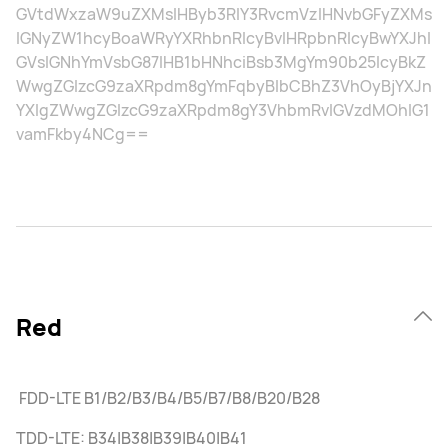
GVtdWxzaW9uZXMsIHByb3RlY3RvcmVzIHNvbGFyZXMs
IGNyZW1hcyBoaWRyYXRhbnRlcyBvIHRpbnRlcyBwYXJhI
GVsIGNhYmVsbG87IHB1bHNhciBsb3MgYm90b25lcyBkZ
WwgZGlzcG9zaXRpdm8gYmFqbyBlbCBhZ3VhOyBjYXJn
YXIgZWwgZGlzcG9zaXRpdm8gY3VhbmRvIGVzdMOhIG1
vamFkby4NCg==
Red
FDD-LTE B1/B2/B3/B4/B5/B7/B8/B20/B28
TDD-LTE: B34|B38|B39|B40|B41