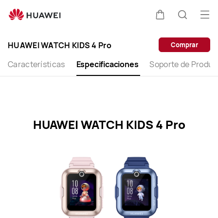
HUAWEI
WATCH
Abri
Carrito
Búsque
KIDS
me
Clo
4
HUAWEI WATCH KIDS 4 Pro
Comprar
Pro
Specification
Características
Especificaciones
Soporte de Produc
HUAWEI WATCH KIDS 4 Pro