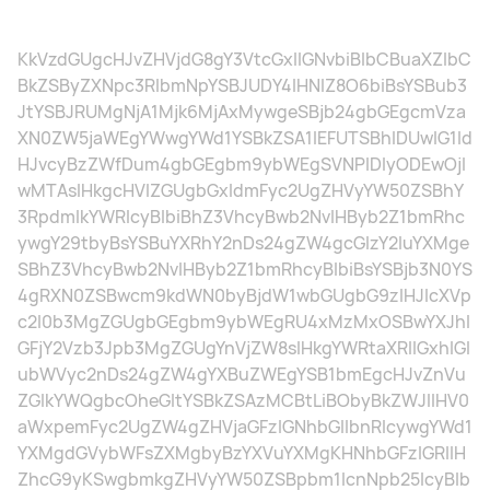
KkVzdGUgcHJvZHVjdG8gY3VtcGxlIGNvbiBlbCBuaXZlbC
BkZSByZXNpc3RlbmNpYSBJUDY4IHNlZ8O6biBsYSBub3
JtYSBJRUMgNjA1Mjk6MjAxMywgeSBjb24gbGEgcmVza
XN0ZW5jaWEgYWwgYWd1YSBkZSA1IEFUTSBhIDUwIG1ld
HJvcyBzZWfDum4gbGEgbm9ybWEgSVNPIDIyODEwOjI
wMTAsIHkgcHVlZGUgbGxldmFyc2UgZHVyYW50ZSBhY
3RpdmlkYWRlcyBlbiBhZ3VhcyBwb2NvIHByb2Z1bmRhc
ywgY29tbyBsYSBuYXRhY2nDs24gZW4gcGlzY2luYXMge
SBhZ3VhcyBwb2NvIHByb2Z1bmRhcyBlbiBsYSBjb3N0YS
4gRXN0ZSBwcm9kdWN0byBjdW1wbGUgbG9zIHJlcXVp
c2l0b3MgZGUgbGEgbm9ybWEgRU4xMzMxOSBwYXJhI
GFjY2Vzb3Jpb3MgZGUgYnVjZW8sIHkgYWRtaXRlIGxhIGl
ubWVyc2nDs24gZW4gYXBuZWEgYSB1bmEgcHJvZnVu
ZGlkYWQgbcOheGltYSBkZSAzMCBtLiBObyBkZWJlIHV0
aWxpemFyc2UgZW4gZHVjaGFzIGNhbGllbnRlcywgYWd1
YXMgdGVybWFsZXMgbyBzYXVuYXMgKHNhbGFzIGRlIH
ZhcG9yKSwgbmkgZHVyYW50ZSBpbm1lcnNpb25lcyBlb