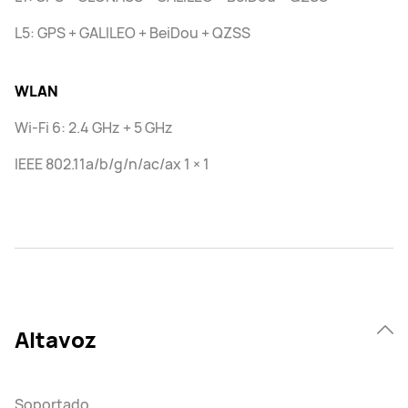
L5: GPS + GALILEO + BeiDou + QZSS
WLAN
Wi-Fi 6: 2.4 GHz + 5 GHz
IEEE 802.11a/b/g/n/ac/ax 1 × 1
Altavoz
Soportado