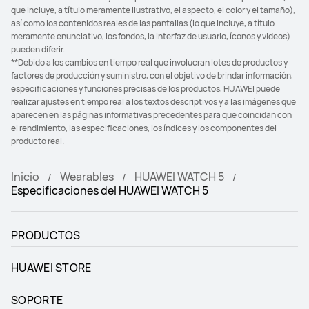
que incluye, a título meramente ilustrativo, el aspecto, el color y el tamaño),
así como los contenidos reales de las pantallas (lo que incluye, a título
meramente enunciativo, los fondos, la interfaz de usuario, íconos y videos)
pueden diferir.
**Debido a los cambios en tiempo real que involucran lotes de productos y
factores de producción y suministro, con el objetivo de brindar información,
especificaciones y funciones precisas de los productos, HUAWEI puede
realizar ajustes en tiempo real a los textos descriptivos y a las imágenes que
aparecen en las páginas informativas precedentes para que coincidan con
el rendimiento, las especificaciones, los índices y los componentes del
producto real.
Inicio
Wearables
HUAWEI WATCH 5
Especificaciones del HUAWEI WATCH 5
PRODUCTOS
HUAWEI STORE
SOPORTE