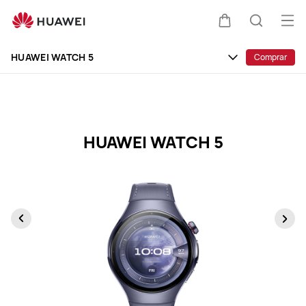
Especificaciones
del
Abri
Carrito
Búsque
HUAWEI
me
Clo
WATCH
HUAWEI WATCH 5
Comprar
5
HUAWEI WATCH 5