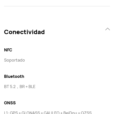
Conectividad
NFC
Soportado
Bluetooth
BT 5.2，BR + BLE
GNSS
L1: GPS + GLONASS + GALILEO + BeiDou + QZSS