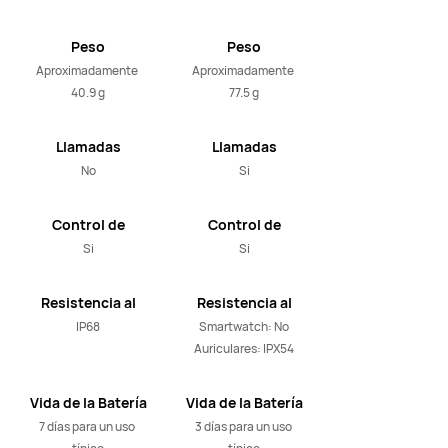
Peso
Peso
Aproximadamente 
Aproximadamente 
40.9 g
77.5 g
Llamadas
Llamadas
No
Si
Control de
Control de
musica
musica
Si
Si
Resistencia al
Resistencia al
agua
agua
IP68
Smartwatch: No

Auriculares: IPX54
Vida de la Batería
Vida de la Batería
7 días para un uso 
3 días para un uso 