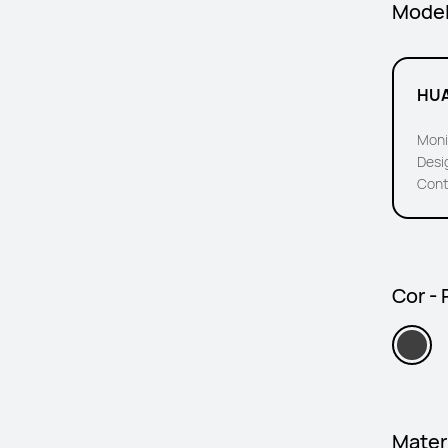
Mode
HUA
Moni
Desig
Cont
Cor - 
Mater