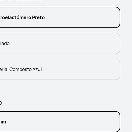
oroelastómero Preto
rado
erial Composto Azul
o
mm