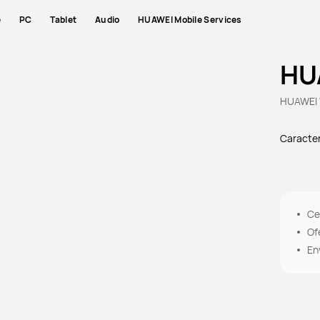
e
PC
Tablet
Audio
HUAWEI Mobile Services
HU
HUAWEI 
Caracter
Ce
Of
En