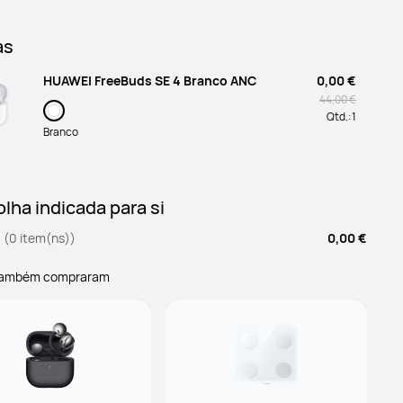
as
HUAWEI FreeBuds SE 4 Branco ANC
0,00 €
44,00 €
Qtd.:
1
Branco
lha indicada para si
(0 item(ns))
0,00 €
também compraram