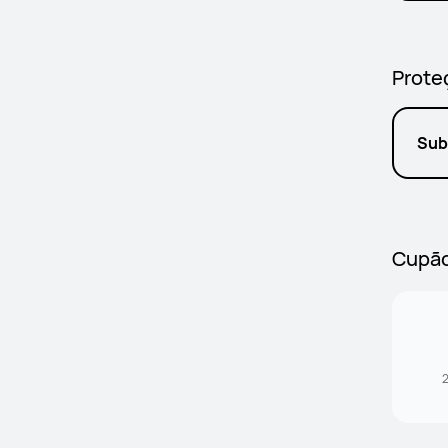
Prote
Sub
Cupã
2