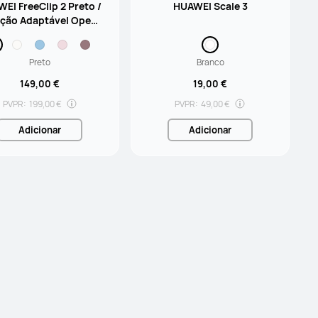
EI FreeClip 2 Preto /
HUAWEI Scale 3
ção Adaptável Open-
/ 9 horas de Reprodu
/ Resistência à Água I
Preto
P57
Branco
149,00 €
19,00 €
PVPR:
199,00 €
PVPR:
49,00 €
Adicionar
Adicionar