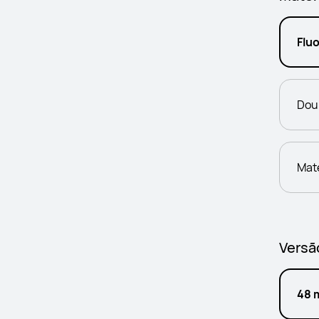
Flu
Dou
Mat
Versã
48 