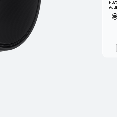
HUAW
Audi
ear 
ção 