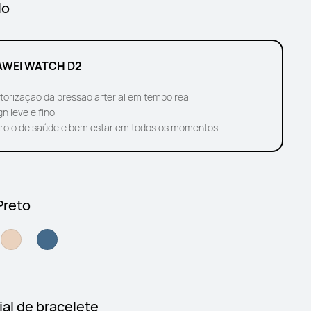
lo
WEI WATCH D2
torização da pressão arterial em tempo real
n leve e fino
rolo de saúde e bem estar em todos os momentos
Preto
ial de bracelete