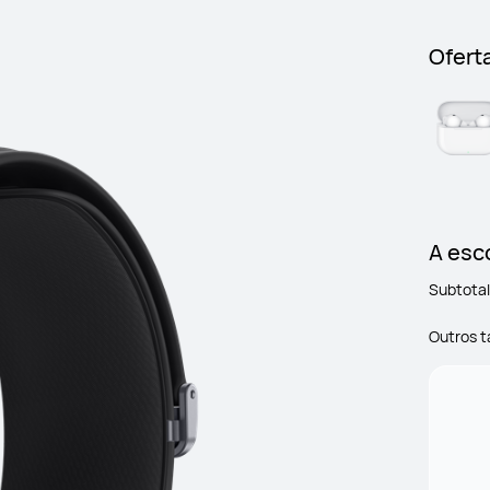
Ofert
A esco
Subtotal
Outros 