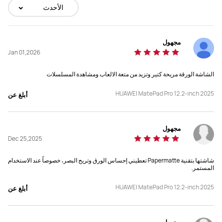
الأحدث
الحجم
الحجم
مجهول
12.2 إنش
13.2 إنش
Jan 01,2026
الأبعاد
الأبعاد
الشاشة الورقة مريحة كتير وتزيد من متعة الالعاب ومشاهدة المسلسلات
271.25 × 182.53 × 5.5 مم
289.1 × 196.1 × 5.5 مم
HUAWEI MatePad Pro 12.2-inch 2025
أبلغ عن
الوزن
الوزن
حوالي 580 جرام
الإصدار القياسي حوالي 508 جرام
مجهول
Dec 25,2025
الذاكرة
الذاكرة
شاشتها بتقنية Papermatte تعطيني إحساس الورق وتريح البصر، خصوصاً عند الاستخدام
12 + 256 / 12 + 512
12 + 256 / 12 + 512
المستمر.
الشاشة
الشاشة
HUAWEI MatePad Pro 12.2-inch 2025
أبلغ عن
OLED
Tandem OLED
الدقة
الدقة
مجهول