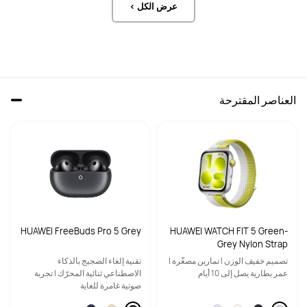
عرض الكل >
144 هرتز
144 هرتز
البكسل لكل بوصة
البكسل لكل بوصة
262 بكسل لكل بوصة (PPI)
274 بكسل لكل بوصة (PPI)
السطوع
السطوع
العناصر المقترحة
1000 نيت (نموذجي)
2000 نيت (ذروة الاستخدام)
الكاميرا الأمامية
الكاميرا الأمامية
كاميرا أمامية 16 ميجابكسل، بفتحة عدسة  
الصوت
F2.0
الكاميرا الخلفية
الكاميرا الخلفية
كاميرا خلفية 50 ميجابكسل، بفتحة عدسة  
كاميرا خلفية 13 ميجابكسل، بفتحة عدسة  
F1.8
F1.8
HUAWEI FreeBuds Pro 5 Grey
HUAWEI WATCH FIT 5 Green-
Grey Nylon Strap
تصميم خفيف الوزن | تمارين مصغّرة |
تقنية إلغاء الضجيج بالذكاء
كاميرا خلفية ثانية 8 ميجابكسل، بفتحة 
كاميرا خلفية 8 ميجابكسل، بفتحة عدسة  
عمر بطارية يصل إلى 10 أيام
الاصطناعي ثنائية المحرّك | تجربة
عدسة  F2.2
F2.2
صوتية غامرة للغاية