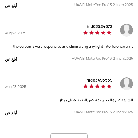
HUAWEI MatePad Pro 13.2-inch 2025
أبلغ عن
الوزن
الوزن
580 جرام
إصدار الشاشة الورقية يزن حوالي 512 
hid63524872
الإصدار القياسي يزن حوالي 508 غرام
Aug 24,2025
الذاكرة
الذاكرة
the screen is very responsive and eliminating any light interference on it
12+256/12+513
12+256/12+512
HUAWEI MatePad Pro 13.2-inch 2025
أبلغ عن
شاشة العرض
شاشة العرض
شاشة OLED
Tandem OLED
hid63495559
Aug 23,2025
الدقة
الدقة
2880 × 1920 بكسل
2800 × 1840 بكسل
الشاشة كبيرة الحجم ولا تعكس الضوء بشكل ممتاز
نسبة الشاشة إلى الجسم
نسبة الشاشة إلى الجسم
HUAWEI MatePad Pro 13.2-inch 2025
أبلغ عن
0.92
0.94
معدل التحديث
معدل التحديث