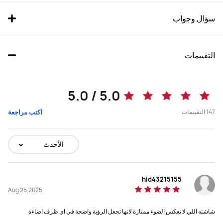
سؤال وجواب
التقييمات
MatePad Pro 12.2
MatePad Pro 13.2
5.0 / 5.0
يبدأ في 4,099.00 ر.ق
147
التقييمات
اكتب مراجعة
شراء
شراء
الأحدث
الحجم
الحجم
hid43215155
13.2 بوصة
12.2 بوصة
Aug 25,2025
الأبعاد
الأبعاد
شاشته اللي لا تعكس الضوء ممتازة لانها تجعل الرؤية واضحة في اي ظرف اضاءة
289.1 × 196.1 × 5.5 مم
271.25 × 182.53 × 5.5 مم