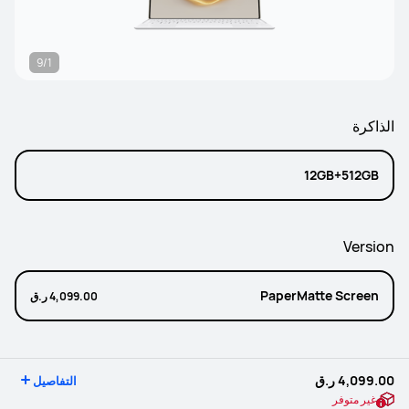
9/1
الذاكرة
12GB+512GB
Version
PaperMatte Screen
4,099.00 ر.ق
4,099.00 ر.ق
التفاصيل
غير متوفر