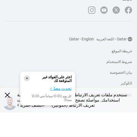
Qatar - اللغة العربية
Qatar - English
خريطة الموقع
شروط الاستخدام
بيان الخصوصية
اعثر على الفوائد غير
المتوقعة لك
الكوكيز
تحدث معنا >
نستخدم ملفات تعريف الارتباط (الكوكيز) لتحسين موقعنا وتجربة
‎©2026 Huawei Device Co., Ltd. All rights reserved.‎
كل يوم (10:00 صباحاً حتي 10:00
استخدامك. مواصلة تصفح موقعنا تعني قبولك سياسة ملفات
مساءً)
تعريف الارتباط (الكوكيز).
اكتشف المزيد
`
;