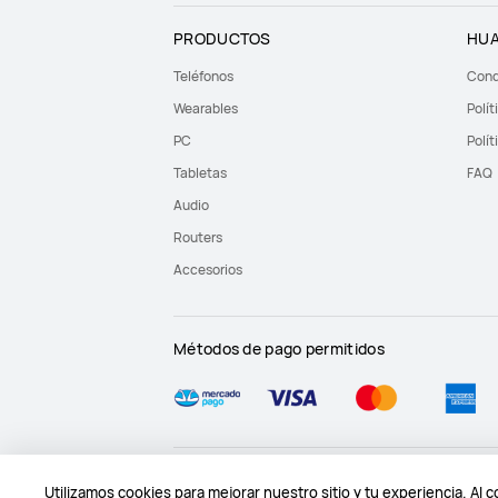
PRODUCTOS
HUA
Teléfonos
Cond
Wearables
Polít
PC
Polít
Tabletas
FAQ
Audio
Routers
Accesorios
Métodos de pago permitidos
Mapa del sitio
Términos de uso
Declaración d
Utilizamos cookies para mejorar nuestro sitio y tu experiencia. Al 