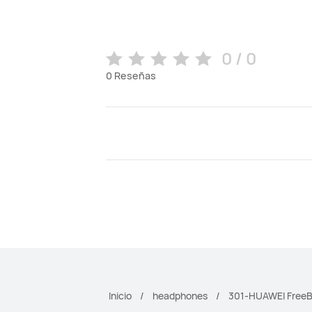
0 / 0
0
Reseñas
Inicio
headphones
301-HUAWEI FreeB