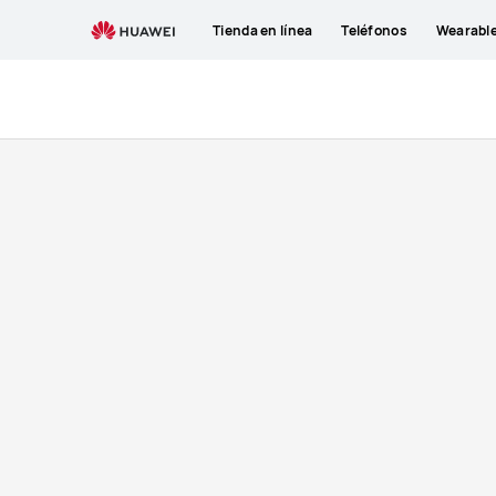
Comprar
Tienda en línea
Teléfonos
Wearabl
Audífonos
Inalambricos
FreeBuds
4i
-
Huawei
CL