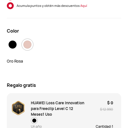
Acumula puntos y obtén más descuentos
Aquí
Color
Oro Rosa
Regalo gratis
$ 0
HUAWEI Loss Care Innovation
para Freeclip Level C 12
$ 12.990
Meses1 Uso
Un año
Cantidad:
1