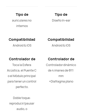
Tipo de
Tipo de
auriculares
auriculares
auriculares no 
Diseño In-ear
internos
Compatibilidad
Compatibilidad
Android & iOS
Android & iOS
Controlador de
Controlador de
audio
audio
Toca la Esfera 
Controlador dinámico 
Acústica, el Puente C 
de 4 imanes de Φ11 
o el Módulo principal 
mm

para tener un control 
+Diafragma plano
perfecto.

Doble toque: 
reproducir/pausar 
audio, o 