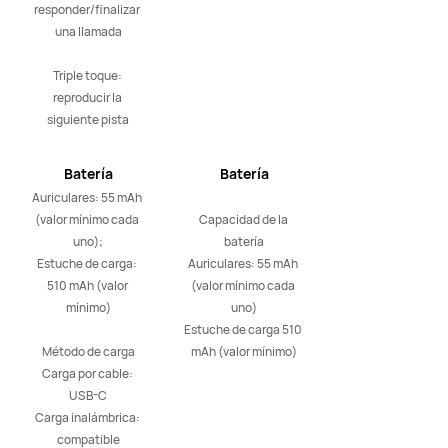
responder/finalizar 
una llamada

Triple toque: 
reproducir la 
siguiente pista
Batería
Batería
Auriculares: 55 mAh 
(valor mínimo cada 
Capacidad de la 
uno);

batería

Estuche de carga: 
Auriculares: 55 mAh 
510 mAh (valor 
(valor mínimo cada 
mínimo)

uno)

Estuche de carga 510 
Método de carga

mAh (valor mínimo)
Carga por cable: 
USB-C

Carga inalámbrica: 
compatible