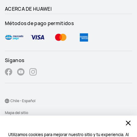
ACERCA DE HUAWEI
Métodos de pago permitidos
Síganos
Chile - Español
Mapa del sitio
Términos de uso
consigue los ultimos
dispositivos Huawei y
Declaración de privacidad
Utilizamos cookies para mejorar nuestro sitio y tu experiencia. Al
beneficios inesperados