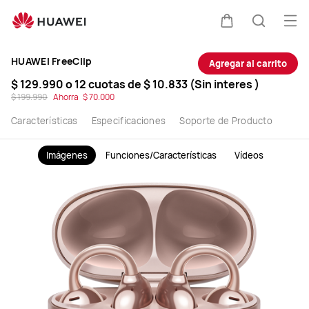
Compra
Abr
Carrito
Búsque
HUAWEI
HUAWEI FreeClip
Agregar al carrito
FreeClip
$ 129.990
o 12 cuotas de
$ 10.833
(Sin interes )
$ 199.990
Ahorra
$ 70.000
-
Características
Especificaciones
Soporte de Producto
Audio
Imágenes
Funciones/Características
Vídeos
-
HUAWEI
Chile