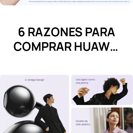
6 RAZONES PARA
COMPRAR HUAWEI
FreeClip
Uso ligero como
C-bridge Design
una pluma
Diseño de
oído abierto