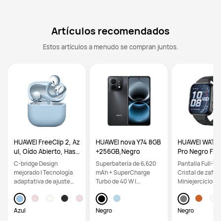
Artículos recomendados
Estos artículos a menudo se compran juntos.
HUAWEI FreeClip 2, Az
HUAWEI nova Y74 8GB
HUAWEI WATCH
ul, Oído Abierto, Hast
+256GB,Negro
Pro Negro Flu
a 38 Horas de batería,
omer Strap, ha
C-bridge Design
Superbatería de 6,620
Pantalla Full-Vie
Uso Ligero
días de baterí
mejorado | Tecnología
mAh + SuperCharge
Cristal de zafiro 
atible con iOS
adaptativa de ajuste
Turbo de 40 W |
Miniejercicios
id, gran pantal
abierto | Llamadas
Resistente a caídas con
92
claras
certificación SGS de 5
estrellas | Pantalla
Azul
Negro
Negro
EyeEase de 6.67