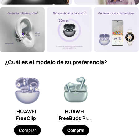
1
2
Conexión dual a dispositivos
Llamadas nítidas con IA
Batería de larga duración
8 horas de música continua usando
sólo los audífonos
¿Cuál es el modelo de su preferencia?
HUAWEI
HUAWEI
FreeClip
FreeBuds Pro
3 Verde
Comprar
Comprar