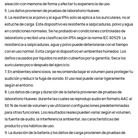
aleación con memoria de forma y afectar tu experiencia de uso.
5. Los datos provienen de pruebas de laboratorio Huawei.
6. La resistencia al polvo y al agua IP54 solo se aplica a los auriculares, no al 
estuche de carga. Este dispositivo es resistente a salpicaduras, polvo y agua 
en condiciones normales. Se ha probado en condiciones controladas de 
laboratorio y recibió una clasificación IP54 según la norma IEC 60529. La 
resistencia a salpicaduras, agua y polvo puede deteriorarse con el tiempo 
con el uso normal. Evita cargar el dispositivo en ambientes húmedos. Los 
daños causados ​​por líquidos no están cubiertos por la garantía. Seca los 
auriculares poco después del ejercicio.
7. En ambientes silenciosos, se recomienda bajar el volumen para proteger tu 
audición y reducir la fuga de sonido. El uso real puede variar ligeramente 
según el entorno.
8. Los datos de carga y duración de la batería provienen de pruebas de 
laboratorio Huawei, durante las cuales se reprodujo audio en formato AAC al 
50 % de nivel de volumen y se utilizaron configuraciones predeterminadas 
para otras funciones. Los resultados reales pueden variar según el volumen, 
la fuente de audio, la interferencia ambiental, las características del 
producto y los hábitos de uso.
9. La duración de la batería y los datos de carga provienen de pruebas de 