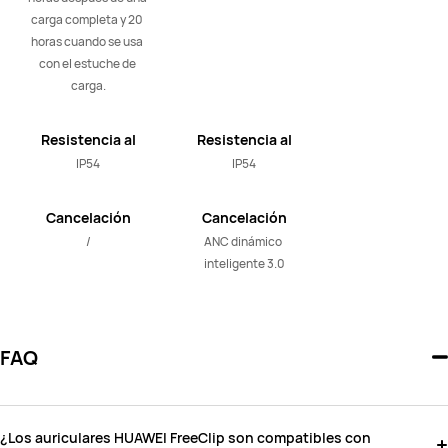
carga completa y 20 
horas cuando se usa 
con el estuche de 
carga.
Resistencia al
Resistencia al
agua
agua
IP54
IP54
Cancelación
Cancelación
activa de ruido
activa de ruido
/
ANC dinámico 
inteligente 3.0
FAQ
¿Los auriculares HUAWEI FreeClip son compatibles con