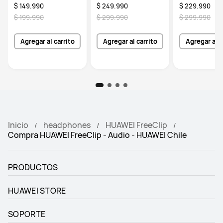
pulgadas
$ 149.990
$ 249.990
$ 229.990
$ 199.990
$ 299.990
$ 299.990
Agregar al carrito
Agregar al carrito
Agregar al c
Inicio
headphones
HUAWEI FreeClip
Compra HUAWEI FreeClip - Audio - HUAWEI Chile
PRODUCTOS
HUAWEI STORE
SOPORTE