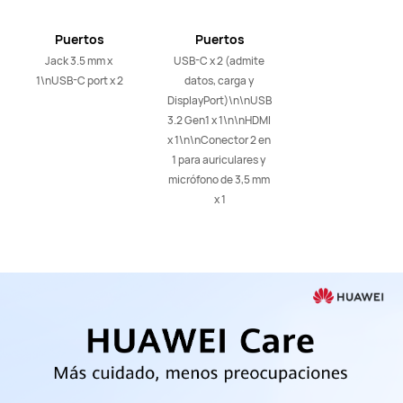
Puertos
Puertos
Jack 3.5 mm x 
USB-C x 2 (admite 
1\nUSB-C port x 2
datos, carga y 
DisplayPort)\n\nUSB
3.2 Gen1 x 1\n\nHDMI 
x 1\n\nConector 2 en 
1 para auriculares y 
micrófono de 3,5 mm 
x 1