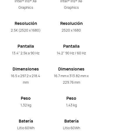
Intel® Iris® Xe 
Intel® Iris® Xe 
Graphics
Graphics
Resolución
Resolución
2.5K (2520 x 1680)
2520 x 1680
Pantalla
Pantalla
13.4" 2.5k a 90 Hz
14.2" 90 Hz / 60 Hz
Dimensiones
Dimensiones
16.5 x 297.2 x 218.4 
16.7 mm x 313.82 mm x 
mm
229.76 mm
Peso
Peso
1,32 kg
1,43 kg
Batería
Batería
Litio 60Wh
Litio 60Wh