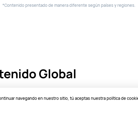
*Contenido presentado de manera diferente según países y regiones.
tenido Global
continuar navegando en nuestro sitio, tú aceptas nuestra política de cook
ocumentales de proveedores de contenido con r
 de HUAWEI Video, estás listo para disfrutar de 
.