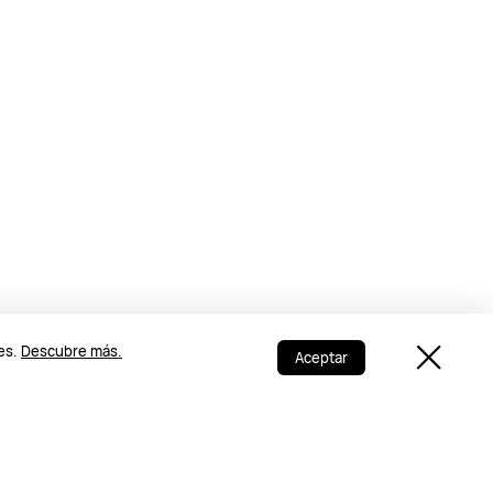
ies.
Descubre más.
Aceptar
enombre mundial como BBC Studio,
obras maestras cinematográficas en