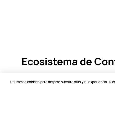
Ecosistema de Con
Utilizamos cookies para mejorar nuestro sitio y tu experiencia. Al 
Ve películas galardonadas, series y d
Paramount, Sony, etc. Con la aplicación
cualquier momento y en cualquier lugar