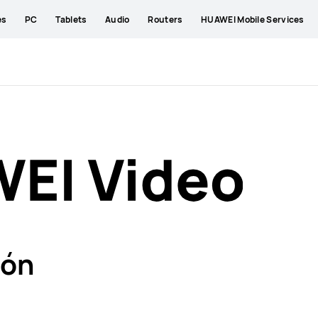
es
PC
Tablets
Audio
Routers
HUAWEI Mobile Services
ión