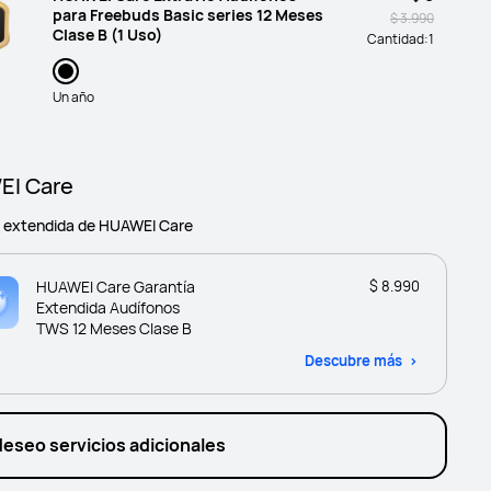
para Freebuds Basic series 12 Meses
$ 3.990
Clase B (1 Uso)
Cantidad:
1
Un año
I Care
a extendida de HUAWEI Care
HUAWEI Care Garantía
$ 8.990
Extendida Audífonos
TWS 12 Meses Clase B
Descubre más
deseo servicios adicionales