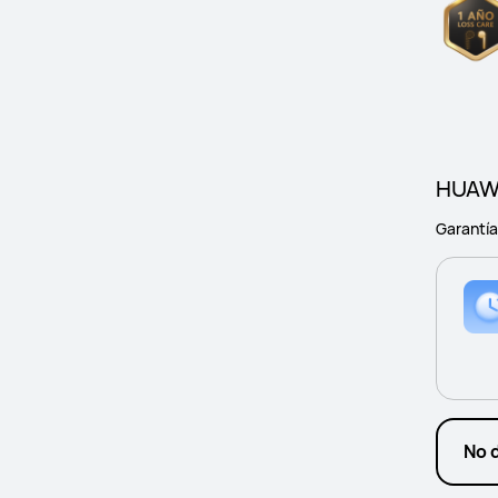
HUAWE
Garantí
No 