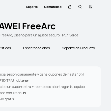
Soporte
Comunidad
Carrito
Búsqueda
perfil
AWEI FreeArc
reeArc, Diseño para un ajuste seguro, IP57, Verde
ísticas
Especificaciones
Soporte de Producto
Inicia sesión diariamente y gana cupones de hasta 10%
F EXTRA! :
obtener
cibe un cupón extra + reembolso al entregar tu equipo
ado con
Trade-In
vío gratis