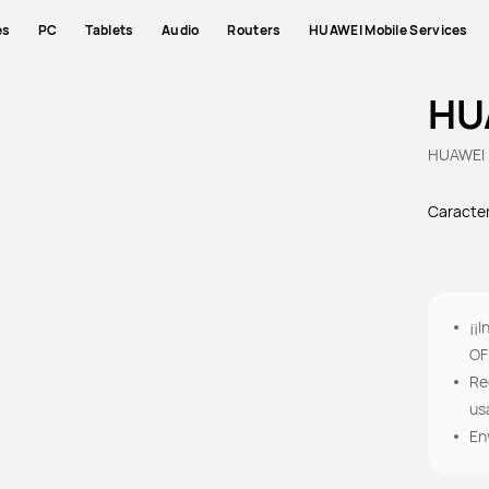
es
PC
Tablets
Audio
Routers
HUAWEI Mobile Services
HU
HUAWEI F
Caracter
¡¡
OF
Re
us
En