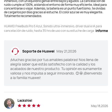
inmersivo, con un equilibrio genial entre bajos y agudos. La cancelación de
ruido cumple al 100%, aislando el entorno de forma muy eficiente, ideal para
concentrarse o viajar. Además, la batería es un punto fuertísimo; te olvidas
de cargarlos por días gracias al estuche. El color azul se ve muy elegante.
Totalmente recomendados.
HUAWEI FreeBuds Pro 5 Azul, Sonido ultra-inmersivo, driver dual e IA para
cancelación de ruido, hasta 35 hrs de uso con su estuche de carga
informe
Soporte de Huawei
May 21,2026
¡Muchas gracias por tus amables palabras! Nos llena de
alegría saber que estás satisfecho con la calidad y los
acabados de nuestro producto. Tu opinión es sumamente
valiosa y nos impulsa a seguir innovando. 😊🤩 ¡Bienvenido
a la familia Huawei!
Lackshiel
May 18,2026