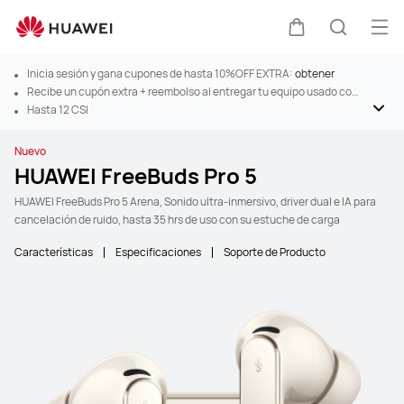
Abr
Carrito
Búsque
Inicia sesión y gana cupones de hasta 10%OFF EXTRA:
obtener
Recibe un cupón extra + reembolso al entregar tu equipo usado con
Trade-In
Hasta 12 CSI
Nuevo
HUAWEI FreeBuds Pro 5
HUAWEI FreeBuds Pro 5 Arena, Sonido ultra-inmersivo, driver dual e IA para
cancelación de ruido, hasta 35 hrs de uso con su estuche de carga
Características
Especificaciones
Soporte de Producto