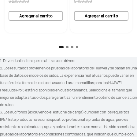
$ 2.199.990
$ 199.990
Agregar al carrito
Agregar al carrito
1. Driver dual indica que se utilizan dos drivers.
2. Los resultados provienen de pruebas de laboratorio de Huawei y se basan en una 
base de datos de modelos de oídos. La experiencia real al usarlos puede variar en 
función de la forma del oído del usuario. Las almohadillas para los HUAWEI 
FreeBuds Pro 5 están disponibles en cuatro tamaños. Selecciona el tamaño que 
mejor se adapte a tus oídos para garantizar un rendimiento óptimo de cancelación 
de ruido.
3. Los audífonos (excluyendo el estuche de carga) cumplen con los requisitos 
IP57. Este producto no es un dispositivo profesional a prueba de agua, pero es 
resistente a salpicaduras, agua y polvo durante su uso normal. Ha sido sometido a 
pruebas de laboratorio en condiciones controladas, que indican que cumple con 