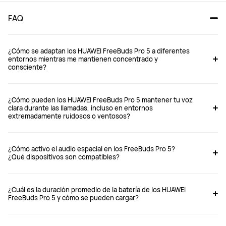
FAQ
¿Cómo se adaptan los HUAWEI FreeBuds Pro 5 a diferentes
entornos mientras me mantienen concentrado y
consciente?
FreeBuds Pro 5
FreeBuds Pro 4
¿Cómo pueden los HUAWEI FreeBuds Pro 5 mantener tu voz
Desde $ 169.990
Desde $ 149.990
clara durante las llamadas, incluso en entornos
extremadamente ruidosos o ventosos?
$ 199.990
$ 199.990
Comprar
Comprar
¿Cómo activo el audio espacial en los FreeBuds Pro 5?
¿Qué dispositivos son compatibles?
Tipo de auriculares
Tipo de auriculares
¿Cuál es la duración promedio de la batería de los HUAWEI
En oído
En oído
FreeBuds Pro 5 y cómo se pueden cargar?
ANC
ANC