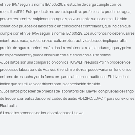
el nivel IP57 según la norma IEC 60529. El estuche de carga cumple con los 
requisitos IP54. Este producto no es un dispositivo profesional a prueba de agua, 
pero es resistente a salpicaduras, agua y polvo durante su uso normal. Ha sido 
sometido a pruebas de laboratorio en condiciones controladas, que indican que 
cumple con el nivel IP54 según la norma IEC 60529. Los audífonos no deben usarse 
mientras se nada, se ducha o se realizan otras actividades que impliquen alta 
presión de agua o corrientes rápidas. La resistencia a salpicaduras, agua y polvo 
no es permanente y puede disminuir con el tiempo con el uso normal.
4. Los datos son una comparación con los HUAWEI FreeBuds Pro 4 y proceden de 
pruebas de laboratorio de Huawei. El rendimiento real puede variar en función del 
entorno de escucha y de la forma en que se utilicen los audífonos. El driver dual  
indica que se utilizan dos drivers para la cancelación de ruido.
5. Los datos proceden de pruebas de laboratorio de Huawei, con pruebas de rango 
de frecuencia realizadas con el códec de audio HD L2HC/LDAC™ para conexiones 
Bluetooth.
6.Los datos proceden de los laboratorios de Huawei.