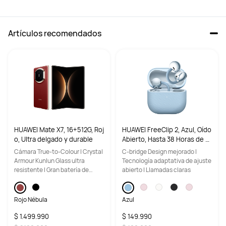
Artículos recomendados
HUAWEI Mate X7, 16+512G, Roj
HUAWEI FreeClip 2, Azul, Oído
o, Ultra delgado y durable
Abierto, Hasta 38 Horas de b
atería, Uso Ligero
Cámara True-to-Colour | Crystal
C-bridge Design mejorado |
Armour Kunlun Glass ultra
Tecnología adaptativa de ajuste
resistente | Gran batería de
abierto | Llamadas claras
5,600 mAh
Rojo Nébula
Azul
$ 1.499.990
$ 149.990