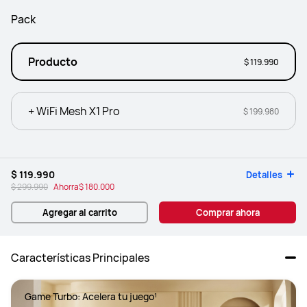
Pack
Producto
$ 119.990
+ WiFi Mesh X1 Pro
$ 199.980
$ 119.990
Detalles
$ 299.990
Ahorra
$ 180.000
Agregar al carrito
Comprar ahora
Características Principales