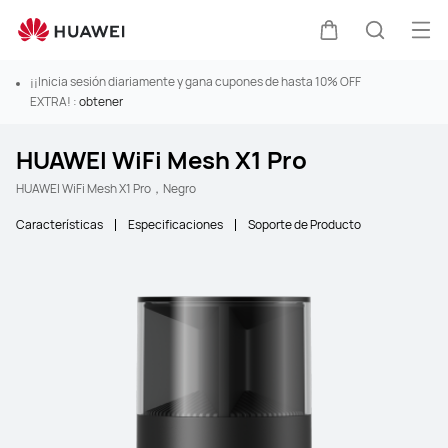
Abr
Carrito
Búsque
¡¡Inicia sesión diariamente y gana cupones de hasta 10% OFF
EXTRA! :
obtener
HUAWEI WiFi Mesh X1 Pro
HUAWEI WiFi Mesh X1 Pro，Negro
Características
Especificaciones
Soporte de Producto