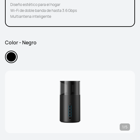
Diseño estético para el hogar
Wi-Fi de doble banda de hasta 3.6 Gbps
Multiantena inteligente
Color - Negro
1/5