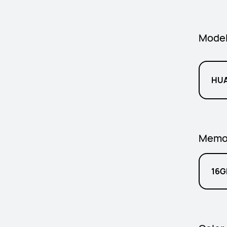
Mode
HUA
Memo
16G