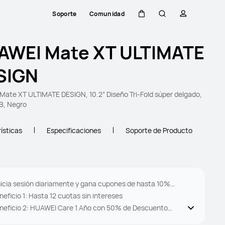
Soporte
Comunidad
Carrito
Búsqueda
perfil
AWEI Mate XT ULTIMATE
SIGN
ate XT ULTIMATE DESIGN, 10.2” Diseño Tri-Fold súper delgado,
B, Negro
ísticas
Especificaciones
Soporte de Producto
Inicia sesión diariamente y gana cupones de hasta 10%
neficio 1: Hasta 12 cuotas sin intereses
OFF EXTRA! :
obtener
neficio 2: HUAWEI Care 1 Año con 50% de Descuento
emplazo de Pantalla (1 uso)