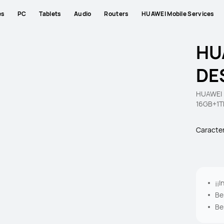
es
PC
Tablets
Audio
Routers
HUAWEI Mobile Services
HU
DE
HUAWEI M
16GB+1T
Caracter
¡¡
Be
Be
Re