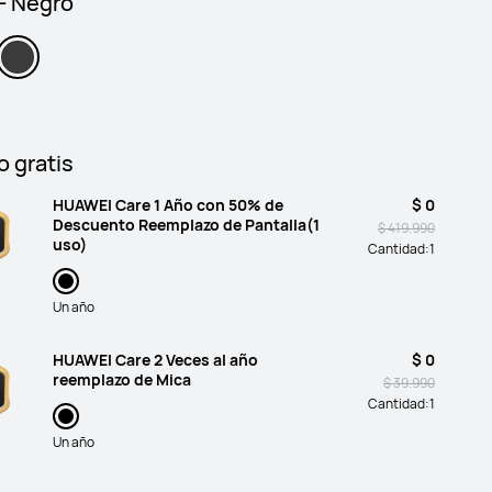
 - Negro
o gratis
HUAWEI Care 1 Año con 50% de
$ 0
Descuento Reemplazo de Pantalla(1
$ 419.990
uso)
Cantidad:
1
Un año
HUAWEI Care 2 Veces al año
$ 0
reemplazo de Mica
$ 39.990
Cantidad:
1
Un año