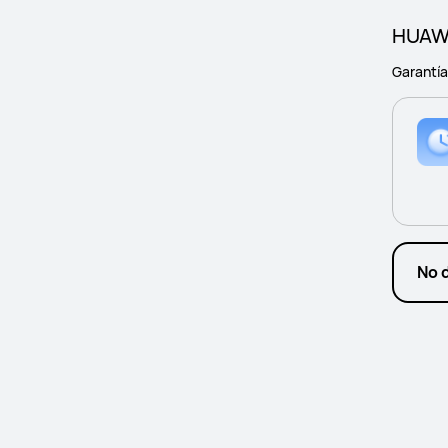
HUAWE
Garantí
No 