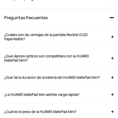
Preguntas frecuentes
¿Cuáles son las ventajas de la pantalla flexible OLED
PaperMatte?
MatePad Mini, 12+256G
MatePad 11.5 S, 12+256G
¿Qué lápices ópticos son compatibles con la HUAWEI
MatePad Mini?
Desde $ 499.990
Desde $ 439.990
$ 799.990
$ 599.990
¿Qué tal la duración de la batería del HUAWEI MatePad Mini?
Comprar
Comprar
¿La HUAWEI MatePad Mini admite carga rápida?
Tamaño
Tamaño
8,8 pulgadas
11,5 pulgadas
¿Cuál es el peso de la HUAWEI MatePad Mini?