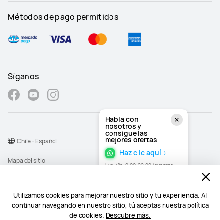
Métodos de pago permitidos
Síganos
Habla con
nosotros y
consigue las
mejores ofertas
Chile - Español
Haz clic aquí >
Mapa del sitio
Lun–Vie, 9:00–22:00 (excepto
festivos)
Términos de uso
Declaración de privacidad
Utilizamos cookies para mejorar nuestro sitio y tu experiencia. Al
continuar navegando en nuestro sitio, tú aceptas nuestra política
Cookies
de cookies.
Descubre más.