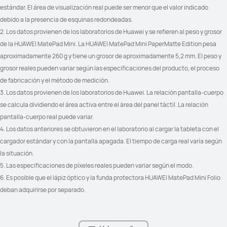
estándar. El área de visualización real puede ser menor que el valor indicado 
debido a la presencia de esquinas redondeadas.
2. Los datos provienen de los laboratorios de Huawei y se refieren al peso y grosor 
de la HUAWEI MatePad Mini. La HUAWEI MatePad Mini PaperMatte Edition pesa 
aproximadamente 260 g y tiene un grosor de aproximadamente 5,2 mm. El peso y 
grosor reales pueden variar según las especificaciones del producto, el proceso 
de fabricación y el método de medición.
3. Los datos provienen de los laboratorios de Huawei. La relación pantalla-cuerpo 
se calcula dividiendo el área activa entre el área del panel táctil. La relación 
pantalla-cuerpo real puede variar.
4. Los datos anteriores se obtuvieron en el laboratorio al cargar la tableta con el 
cargador estándar y con la pantalla apagada. El tiempo de carga real varía según 
la situación.
5. Las especificaciones de píxeles reales pueden variar según el modo.
6. Es posible que el lápiz óptico y la funda protectora HUAWEI MatePad Mini Folio 
deban adquirirse por separado.