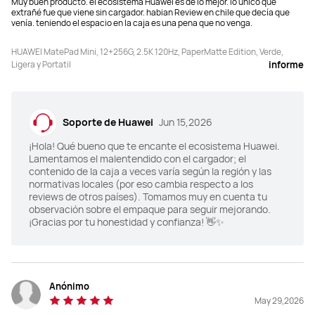
Muy buen producto. el ecosistema Huawei es de lo mejor. lo único que
PPI
PPI
extrañé fue que viene sin cargador. habian Review en chile que decía que
venía. teniendo el espacio en la caja es una pena que no venga.
343 PPI
291 PPI
HUAWEI MatePad Mini, 12+256G, 2.5K 120Hz, PaperMatte Edition, Verde,
Brillo
Brillo
Ligera y Portatil
informe
1800 nits (pico)
500 nits (típico)
Tipo de pantalla
Tipo de pantalla
Soporte de Huawei
Jun 15,2026
OLED
LCD
¡Hola! Qué bueno que te encante el ecosistema Huawei.
Lamentamos el malentendido con el cargador; el
Capacidad de la batería
Capacidad de la batería
contenido de la caja a veces varía según la región y las
6400 mAh (típico)
8800 mAh (típico)
normativas locales (por eso cambia respecto a los
reviews de otros países). Tomamos muy en cuenta tu
observación sobre el empaque para seguir mejorando.
Potencia de carga
Potencia de carga
¡Gracias por tu honestidad y confianza! 👋✨
66W
40W
Cámara
Cámara
Cámara frontal: 32 MP, F2.4 

Cámara frontal: 8 MP, F2.0

Anónimo
Cámara trasera: 50 MP, F1.8; 8 MP, 
Cámara trasera: 13 MP, F1.8
F2.2
May 29,2026