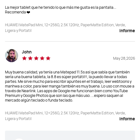
La mejor tablet que he tenido lo que más me gusta es la pantalla...
Audio
Audio
Recomenda ❤️
2 altavoces, 2 micrófonos
4 altavoces, 2 micrófonos
HUAWEI MatePad Mini, 12+256G, 2.5K 120Hz, PaperMatte Edition, Verde,
Ligera y Portatil
informe
Conectividad
Conectividad
NearLink/Wi-Fi 7/Bluetooth
NearLink/Wi-Fi 6+/Bluetooth
John
May 28,2026
Muy buena calidad, ya tenía una Matepad 11.5s así que sabía que también
sería una buena tableta, la 8.8 es súper portátil!!, la puedo llevar a todas
partes. Me sirve mucho para escribir apuntes en el trabajo, leer webtoons y
manhwa a color, para leer manga también es muy buena. Lo uso con mouse a
través de Nearlink. Las apps de Google me funcionan bien como YouTube
Premium y Google Photos que son las que más uso. ...espero saquen al
mercado algún teclado o funda teclado.
HUAWEI MatePad Mini, 12+256G, 2.5K 120Hz, PaperMatte Edition, Verde,
Ligera y Portatil
informe