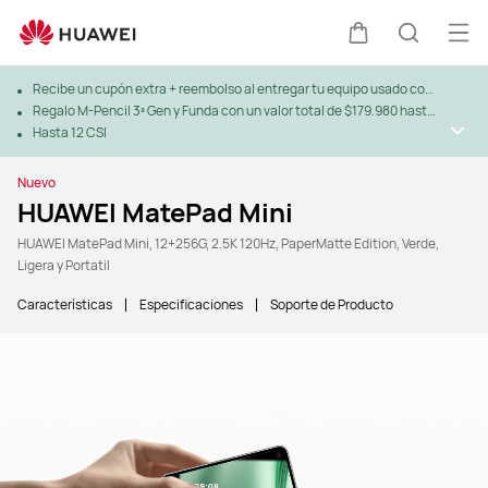
Abr
Carrito
Búsque
Recibe un cupón extra + reembolso al entregar tu equipo usado con
Trade-In
Regalo M-Pencil 3ª Gen y Funda con un valor total de $179.980 hasta
agotar stock
Hasta 12 CSI
Nuevo
HUAWEI MatePad Mini
HUAWEI MatePad Mini, 12+256G, 2.5K 120Hz, PaperMatte Edition, Verde,
Ligera y Portatil
Características
Especificaciones
Soporte de Producto