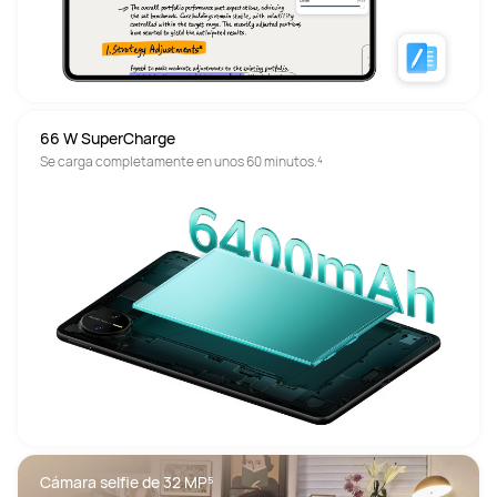
66 W SuperCharge
Se carga completamente en unos 60 minutos.⁴
Cámara selfie de 32 MP⁵