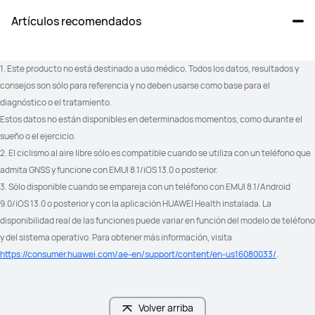
Artículos recomendados
1. Este producto no está destinado a uso médico. Todos los datos, resultados y 
consejos son sólo para referencia y no deben usarse como base para el 
diagnóstico o el tratamiento.
Estos datos no están disponibles en determinados momentos, como durante el 
sueño o el ejercicio.
2. El ciclismo al aire libre sólo es compatible cuando se utiliza con un teléfono que 
admita GNSS y funcione con EMUI 8.1/iOS 13.0 o posterior.
3. Sólo disponible cuando se empareja con un teléfono con EMUI 8.1/Android 
9.0/iOS 13.0 o posterior y con la aplicación HUAWEI Health instalada. La 
disponibilidad real de las funciones puede variar en función del modelo de teléfono 
y del sistema operativo. Para obtener más información, visita 
https://consumer.huawei.com/ae-en/support/content/en-us16080033/
.
Volver arriba