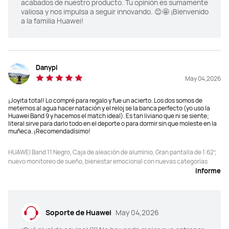
acabados de nuestro producto. Tu opinión es sumamente
Cursos de Carrera
Cursos de Carrera
valiosa y nos impulsa a seguir innovando. 😊🤩 ¡Bienvenido
√
√
a la familia Huawei!
Pausa automática (carrera al 
Pausa automática (carrera al 
aire libre, bicicleta/pista al aire 
aire libre, bicicleta/pista al aire 
libre)
libre)
Danypi
×
×
May 04,2026
Análisis de la Postura al Correr 
Análisis de la Postura al Correr 
¡Joyita total! Lo compré para regalo y fue un acierto. Los dos somos de
meternos al agua hacer natación y el reloj se la banca perfecto (yo uso la
Basado en la Muñeca
Basado en la Muñeca
Huawei Band 9 y hacemos el match ideal). Es tan liviano que ni se siente;
×
×
literal sirve para darlo todo en el deporte o para dormir sin que moleste en la
muñeca. ¡Recomendadísimo!
Modo silla de ruedas
Modo silla de ruedas
HUAWEI Band 11 Negro, Caja de aleación de aluminio, Gran pantalla de 1.62”,
√
√
nuevo monitoreo de sueño, bienestar emocional con nuevas categorías
informe
Capacidad de la batería
Capacidad de la batería
Valor típico a 300 mAh
Valor típico a 300 mAh
Soporte de Huawei
May 04,2026
Tiempo en espera
Tiempo en espera