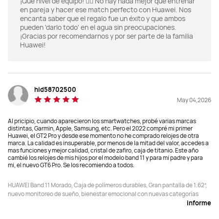
¡Qué nivel de equipo! 🏊‍♂️ No hay nada mejor que entrenar
Uso máximo 14 días
Uso máximo 14 días
en pareja y hacer ese match perfecto con Huawei. Nos
encanta saber que el regalo fue un éxito y que ambos
pueden 'darlo todo' en el agua sin preocupaciones.
¡Gracias por recomendarnos y por ser parte de la familia
Huawei!
hid58702500
May 04,2026
Al pricipio, cuando aparecieron los smartwatches, probé varias marcas
distintas, Garmin, Apple, Samsung, etc. Pero el 2022 compré mi primer
Huawei, el GT2 Pro y desde ese momento no he comprado relojes de otra
marca. La calidad es insuperable, por menos de la mitad del valor, accedes a
mas funciones y mejor calidad, cristal de zafiro, caja de titanio. Este año
cambié los relojes de mis hijos por el modelo band 11 y para mi padre y para
mi, el nuevo GT6 Pro. Se los recomiendo a todos.
HUAWEI Band 11 Morado, Caja de polímeros durables, Gran pantalla de 1.62”,
nuevo monitoreo de sueño, bienestar emocional con nuevas categorías
informe