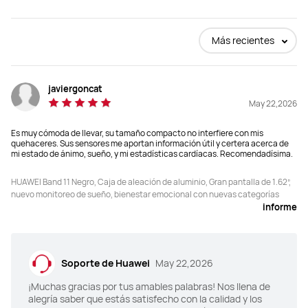
VFC (en la aplicación de 
VFC (en la aplicación de 
Más recientes
frecuencia cardíaca)
frecuencia cardíaca)
√(Monitoreo de la VFC 24/7)
√(Monitoreo de la VFC 24/7)
javiergoncat
Resumen de siesta de 
Resumen de siesta de 
seguimiento del sueño
seguimiento del sueño
May 22,2026
Versión MR1
Versión MR1
Es muy cómoda de llevar, su tamaño compacto no interfiere con mis
quehaceres. Sus sensores me aportan información útil y certera acerca de
Asistente de Bienestar 
Asistente de Bienestar 
mi estado de ánimo, sueño, y mi estadísticas cardíacas. Recomendadísima.
Emocional
Emocional
HUAWEI Band 11 Negro, Caja de aleación de aluminio, Gran pantalla de 1.62”,
√
√
nuevo monitoreo de sueño, bienestar emocional con nuevas categorías
informe
Sistema de Posicionamiento
Sistema de Posicionamiento
No compatible
No compatible
Soporte de Huawei
May 22,2026
Carrera en pista
Carrera en pista
×
×
¡Muchas gracias por tus amables palabras! Nos llena de
alegría saber que estás satisfecho con la calidad y los