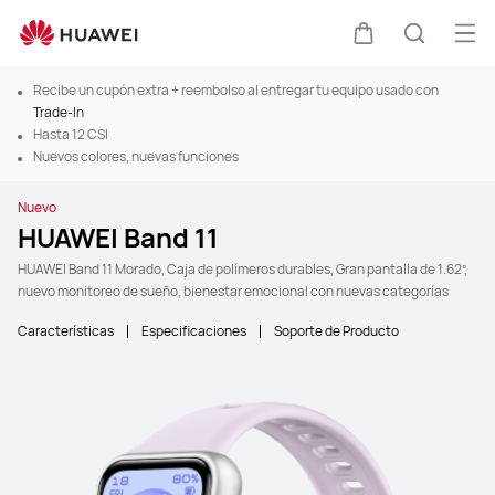
Abr
Carrito
Búsque
Recibe un cupón extra + reembolso al entregar tu equipo usado con
Trade-In
Hasta 12 CSI
Nuevos colores, nuevas funciones
Nuevo
HUAWEI Band 11
HUAWEI Band 11 Morado, Caja de polímeros durables, Gran pantalla de 1.62”,
nuevo monitoreo de sueño, bienestar emocional con nuevas categorías
Características
Especificaciones
Soporte de Producto