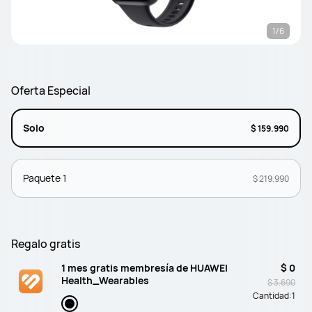
1/6
Oferta Especial
Solo
$ 159.990
Paquete 1
$ 219.990
Regalo gratis
1 mes gratis membresía de HUAWEI
$ 0
Health_Wearables
$ 3.690
Cantidad:
1