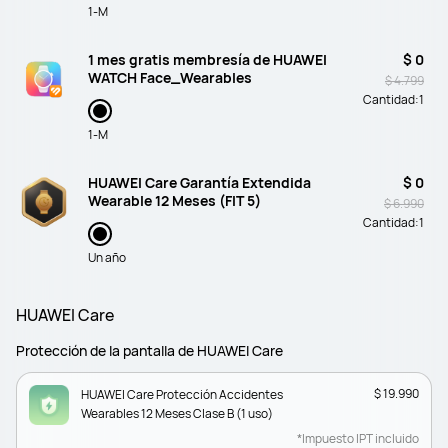
1-M
1 mes gratis membresía de HUAWEI
$ 0
WATCH Face_Wearables
$ 4.799
Cantidad:
1
1-M
HUAWEI Care Garantía Extendida
$ 0
Wearable 12 Meses (FIT 5)
$ 6.990
Cantidad:
1
Un año
HUAWEI Care
Protección de la pantalla de HUAWEI Care
$ 19.990
HUAWEI Care Protección Accidentes
Wearables 12 Meses Clase B (1 uso)
*Impuesto IPT incluido