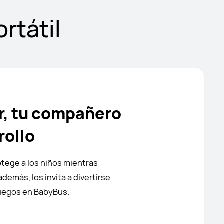
rtátil
r, tu compañero
rollo
otege a los niños mientras
además, los invita a divertirse
 juegos en BabyBus.