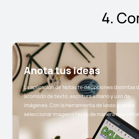
4. Co
Anota tus ideas
La aplicación de Notas te da opciones distintas 
acomodo de texto, escritura a mano y uso de
imágenes. Con la herramienta de lasso puedes
seleccionar imagen o texto de manera más efici