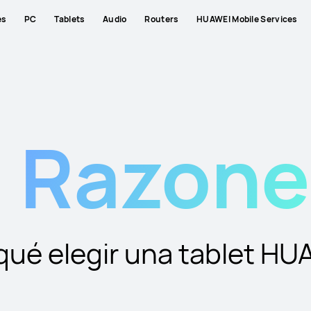
es
PC
Tablets
Audio
Routers
HUAWEI Mobile Services
5
Razone
qué elegir una tablet HU