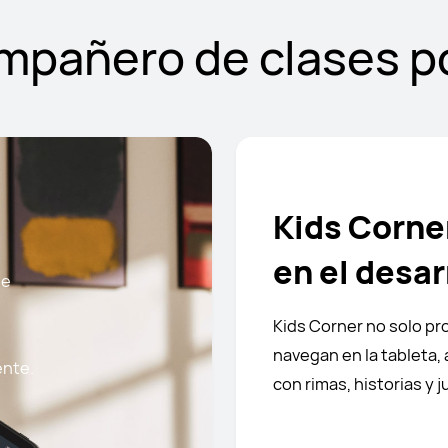
mpañero de clases po
Kids Corne
en el desar
de
Kids Corner no solo pr
navegan en la tableta, 
ente.
con rimas, historias y