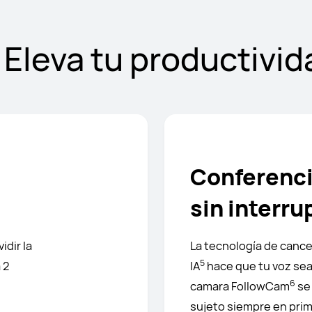
. Eleva tu productivid
Conferenci
sin interr
idir la
La tecnología de cance
5
 2
IA
hace que tu voz sea
6
camara FollowCam
se 
sujeto siempre en prim