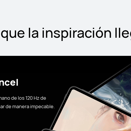
 que la inspiración lle
incel
mano de los 120 Hz de
azar de manera impecable.