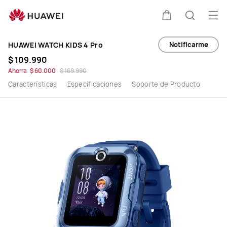
Comprar
Abr
Carrito
Búsque
Reloj
Notificarme
HUAWEI WATCH KIDS 4 Pro
Inteligente
$ 109.990
Ahorra
$ 60.000
$ 169.990
HUAWEI
Características
Especificaciones
Soporte de Producto
WATCH
KIDS
4
Pro
-