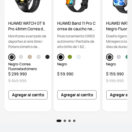
HUAWEI WATCH GT 6
HUAWEI Band 11 Pro C
HUAWEI WATCH
Pro 46mm Correa de
orrea de caucho negr
Negro Fluoro
Fluoroelastómero, Ne
o, Caja de aleación de
er Strap, hasta
Monitoreo avanzado de
Posicionamiento GNSS
Diseño ligero |
gro, Hasta 21 días, Po
aluminio, Pantalla de
de batería, co
deportes al aire libre |
autónomo | Pantalla de
Miniejercicios |
tenciómetro para cicli
1.62”, GPS de alta prec
e con iOS y An
Potenciómetro de
alto brillo de 1.62
días de duración
smo
isión, nuevo monitore
iseño ligero
muñeca para ciclismo |
pulgadas | Monitoreo
batería
o de sueño
Batería de hasta 21 días
mejorado del sueño
Negro-Correa
Negro
Negro
Fluoroelastómero
$ 299.990
$ 59.990
$ 159.990
$ 349.990
$ 199.990
Agregar al carrito
Agregar al carrito
Agregar al c