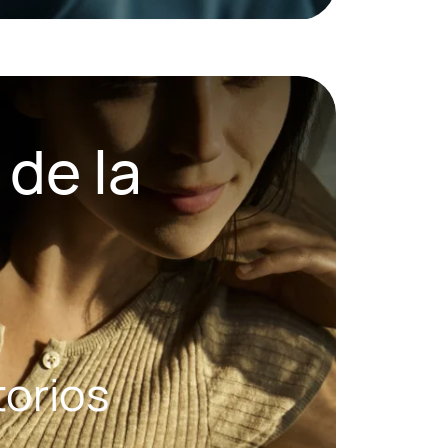
de la
torios