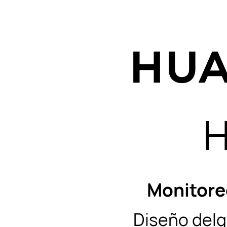
H
Monitoreo
Diseño delga