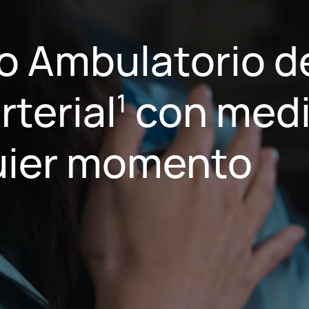
o Ambulatorio de
rterial
con medi
1
uier momento