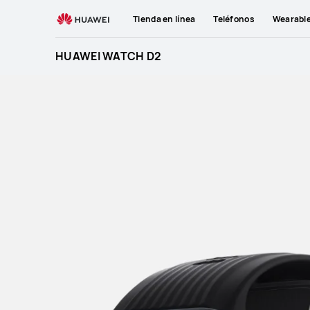
HUAWEI
Tienda en línea
Teléfonos
Wearabl
WATCH
D2
HUAWEI WATCH D2