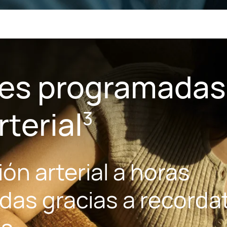
es programadas 
rterial
3
ón arterial a horas
das gracias a recorda