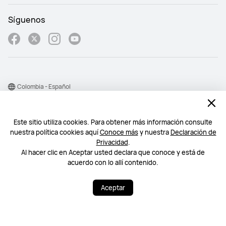
Síguenos
Colombia - Español
Mapa del sitio
Este sitio utiliza cookies. Para obtener más información consulte
Condiciones de uso
nuestra política cookies aquí
Conoce más
y nuestra
Declaración de
Declaración de privacidad
Privacidad
.
Al hacer clic en Aceptar usted declara que conoce y está de
Cookie
acuerdo con lo allí contenido.
©2026 Huawei Device Co., Ltd. Todos los derechos reservados.
Aceptar