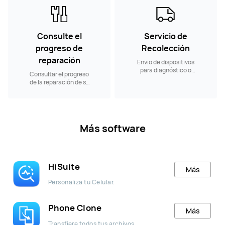
Consulte el
Servicio de
progreso de
Recolección
reparación
Envio de dispositivos
para diagnóstico o
Consultar el progreso
reparación a nuestros
de la reparación de su
Centros de Servicio.
producto.
Más software
HiSuite
Más
Personaliza tu Celular.
Phone Clone
Más
Transfiere todos tus archivos