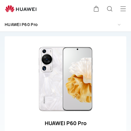
HUAWEI
P60
Abri
Carrito
Búsque
Pro
me
Soporte
HUAWEI P60 Pro
HUAWEI P60 Pro