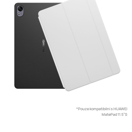
*Pouze kompatibilní s HUAWEI
MatePad 11.5”S