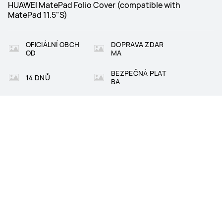
HUAWEI MatePad Folio Cover (compatible with
MatePad 11.5"S)
OFICIÁLNÍ OBCH
DOPRAVA ZDAR
OD
MA
BEZPEČNÁ PLAT
14 DNŮ
BA
PRODUKTY
Obchod
O HUAWEI
SERVIS A PODPORA
Podporované platební karty: