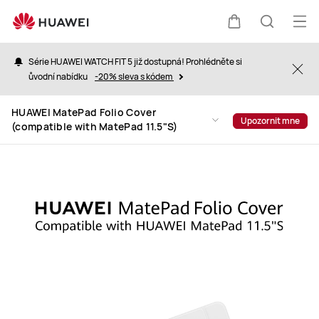
HUAWEI
MatePad
Ote
Košík
Hledat
Folio
nab
Cover
Série HUAWEI WATCH FIT 5 již dostupná! Prohlédněte si
Clo
(compatible
ůvodní nabídku
-20% sleva s kódem
with
MatePad
HUAWEI MatePad Folio Cover
Upozornit mne
(compatible with MatePad 11.5"S)
11.5&quot;S)