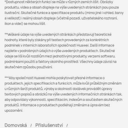
*Dostupnost některých funkcí se může v různých zemích lišit. Obrázky
produktu, videa a obsah displeje na výše uvedených stránkách jsou pouze
ilustrační. Skutečné funkce a specifikace produktu (mimo jiné i vzhled, barvy
a velikost) i reálný obsah displeje (včetně pozadí, uživatelského rozhraní,
ikon a videí) se mohou lišit.
**Veškeré údaje na výše uvedených stránkách představují teoretické
hodnoty, které byly získány při testech provedených za konkrétních
podmínek v interních laboratořích společnosti Huawei. Další informace
najdete v podrobných údajích o výše uvedených produktech. Skutečné
údaje se liší kvůli rozdílům mezi jednotlivými produkty, verzemi softwaru,
podmínkami použití a faktory okolního prostředí. Všechny údaje závisí na
skutečném způsobu používání.
***Aby společnost Huawei mohla poskytovat přesné informace o
produktech, jejich specifikacích a funkcích, může kvůli průběžným změnám
u různých šarží produktů, výroby a okolností dodávek provádět úpravy
textových popisů a obrázků na výše uvedených informačních stránkách tak,
aby odpovídaly výkonnosti, specifikacím, indexům a součástem skutečných
produktů. Informace o produktech podléhají změnám a úpravám bez
upozornění.
Domovská
Příslušenství