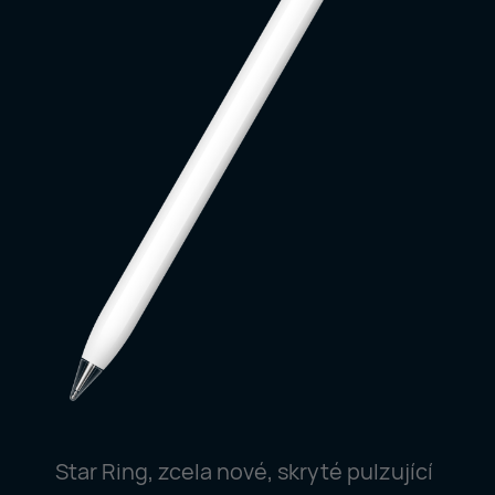
Star Ring, zcela nové, skryté pulzující