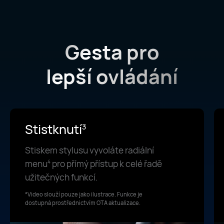
Gesta pro
lepší ovládání
Stistknutí
3
Stiskem stylusu vyvoláte radiální
menu
pro přímý přístup k celé řadě
4
užitečných funkcí.
*Video slouží pouze jako ilustrace. Funkce je
dostupná prostřednictvím OTA aktualizace.