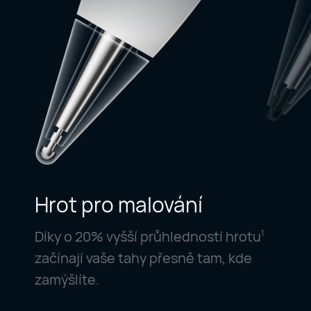
Hrot pro malování
Díky o 20% vyšší průhledností hrotu
1
začínají vaše tahy přesně tam, kde
zamýšlíte.