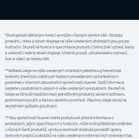
*Dostupnost některých funkcí se může v různých zemích lišit. Obrázky
produktu, videa a obsah displeje na výše uvedených stránkách jsou pouze
ilustrační. Skutečné funkce a specifikace produktu (mimo jiné i vzhled, barvy
a velikost) i reálný obsah displeje (včetně pozadí, uživatelského rozhraní,
ikon a videí) se mohou lišit.
**Veškeré údaje na výše uvedených stránkách představují teoretické
hodnoty, které byly získány při testech provedených za konkrétních
podmínek v interních laboratořích společnosti Huawei. Další informace
najdete v podrobných údajích o výše uvedených produktech. Skutečné
údaje se liší kvůli rozdílům mezi jednotlivými produkty, verzemi softwaru,
podmínkami použití a faktory okolního prostředí. Všechny údaje závisí na
skutečném způsobu používání.
***Aby společnost Huawei mohla poskytovat přesné informace o
produktech, jejich specifikacích a funkcích, může kvůli průběžným změnám
u různých šarží produktů, výroby a okolností dodávek provádět úpravy
textových popisů a obrázků na výše uvedených informačních stránkách tak,