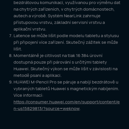
bezdrátovou komunikaci, využívanou pro výměnu dat
na chytrých zařízeních, v chytrých domácnostech,
autech a výrobě. Systém NearLink zahrnuje
přístupovou vrstvu, základní servisní vrstvu a
aplikační vrstvu.
Latence se může lišit podle modelu tabletu a stylusu
při připojení více zařízení. Skutečný zážitek se může
lišit.
Momentálně je citlivost na tlak 16 384 úrovní
dostupná pouze při párování s určitými tablety
Huawei. Skutečný výkon se může lišit v závislosti na
metodě psaní a aplikaci.
HUAWEI M-Pencil Pro se páruje a nabíjí bezdrátově u
vybraných tabletů Huawei s magnetickým nabíjením.
Více informací:
https://consumer.huawei.com/en/support/content/e
n-us15829813/?source=weknow
.