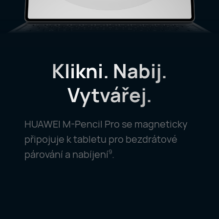
Klikni. Nabij.
Vytvářej.
HUAWEI M-Pencil Pro se magneticky
připojuje k tabletu pro bezdrátové
párování a nabíjení
.
9