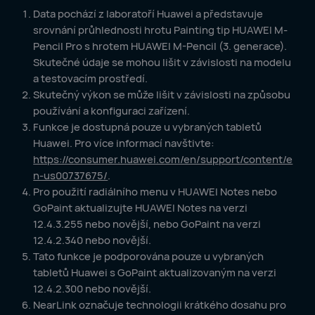
Data pochází z laboratoří Huawei a představuje
srovnání průhlednosti hrotu Painting tip HUAWEI M-
Pencil Pro s hrotem HUAWEI M-Pencil (3. generace).
Skutečné údaje se mohou lišit v závislosti na modelu
a testovacím prostředí.
Skutečný výkon se může lišit v závislosti na způsobu
používání a konfiguraci zařízení.
Funkce je dostupná pouze u vybraných tabletů
Huawei. Pro více informací navštivte:
https://consumer.huawei.com/en/support/content/e
n-us00737675/
.
Pro použití radiálního menu v HUAWEI Notes nebo
GoPaint aktualizujte HUAWEI Notes na verzi
12.4.3.255 nebo novější, nebo GoPaint na verzi
12.4.2.340 nebo novější.
Tato funkce je podporována pouze u vybraných
tabletů Huawei s GoPaint aktualizovaným na verzi
12.4.2.300 nebo novější.
NearLink označuje technologii krátkého dosahu pro