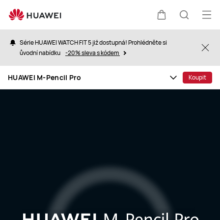
HUAWEI
M-
Ote
Košík
Hledat
Pencil
nab
Pro
Série HUAWEI WATCH FIT 5 již dostupná! Prohlédněte si
Clo
ůvodní nabídku
-20% sleva s kódem
HUAWEI M-Pencil Pro
Koupit