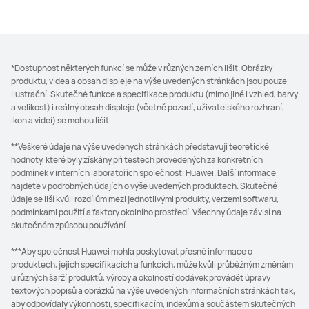
*Dostupnost některých funkcí se může v různých zemích lišit. Obrázky
produktu, videa a obsah displeje na výše uvedených stránkách jsou pouze
ilustrační. Skutečné funkce a specifikace produktu (mimo jiné i vzhled, barvy
a velikost) i reálný obsah displeje (včetně pozadí, uživatelského rozhraní,
ikon a videí) se mohou lišit.
**Veškeré údaje na výše uvedených stránkách představují teoretické
hodnoty, které byly získány při testech provedených za konkrétních
podmínek v interních laboratořích společnosti Huawei. Další informace
najdete v podrobných údajích o výše uvedených produktech. Skutečné
údaje se liší kvůli rozdílům mezi jednotlivými produkty, verzemi softwaru,
podmínkami použití a faktory okolního prostředí. Všechny údaje závisí na
skutečném způsobu používání.
***Aby společnost Huawei mohla poskytovat přesné informace o
produktech, jejich specifikacích a funkcích, může kvůli průběžným změnám
u různých šarží produktů, výroby a okolností dodávek provádět úpravy
textových popisů a obrázků na výše uvedených informačních stránkách tak,
aby odpovídaly výkonnosti, specifikacím, indexům a součástem skutečných