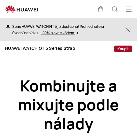
HUAWEI
WATCH
Ote
Košík
Hledat
GT
nab
5
Série HUAWEI WATCH FIT 5 již dostupná! Prohlédněte si
Clo
Series
ůvodní nabídku
-20% sleva s kódem
Strap
HUAWEI WATCH GT 5 Series Strap
Koupit
Kombinujte a
mixujte podle
nálady