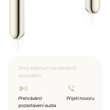
Dvojí klepnutí na kterékoli
sluchátko
Přehrávání/
Předchozí/
Přijetí
hovoru
pozastavení audia
další skladba