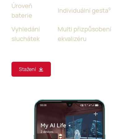
Úroveň
Individuální gesta
9
baterie
Vyhledání
Multi přizpůsobení
sluchátek
ekvalizéru
Stažení