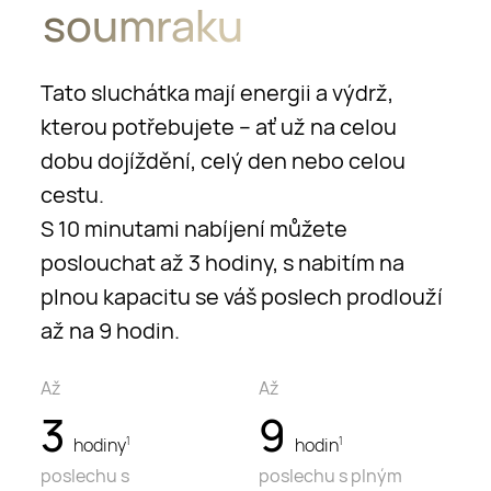
soumraku
Tato sluchátka mají energii a výdrž,
kterou potřebujete – ať už na celou
dobu dojíždění, celý den nebo celou
cestu.
S 10 minutami nabíjení můžete
poslouchat až 3 hodiny, s nabitím na
plnou kapacitu se váš poslech prodlouží
až na 9 hodin.
Až
Až
3
9
hodiny
hodin
1
1
poslechu s
poslechu s plným