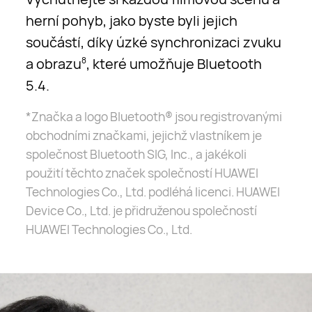
herní pohyb, jako byste byli jejich
součástí, díky úzké synchronizaci zvuku
a obrazu
, které umožňuje Bluetooth
8
5.4.
*Značka a logo Bluetooth® jsou registrovanými
obchodními značkami, jejichž vlastníkem je
společnost Bluetooth SIG, Inc., a jakékoli
použití těchto značek společností HUAWEI
Technologies Co., Ltd. podléhá licenci. HUAWEI
Device Co., Ltd. je přidruženou společností
HUAWEI Technologies Co., Ltd.