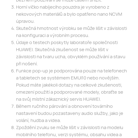
Horní víčko nabíjecího pouzdra je vyrobeno z
nekovových materiálů a bylo opatřeno nano NCVM
úpravou.
Skutečná hmotnost výrobku se může lišit v závislosti
na konfiguraci a výrobním procesu.
Údaje o testech poskytly laboratoře společnosti
HUAWEI. Skutečná zkušenost se může lišit v
závislosti na tvaru ucha, obvyklém používání a stavu
při nošení.
Funkce pop-up je podporována pouze na telefonech
a tabletech se systémem EMUI10 nebo novějším.
Pokud máte jakékoli dotazy na celkové zkušenosti,
omezení použití a podporované modely, obraťte se
na svůj místní zákaznický servis HUAWEI.
Během ručního párování a obnovení továrního
nastavení budou pozastaveny audio služby, jako je
volání, hudba a videa.
Zpoždění zvuku se může lišit v závislosti na modelu
mobilního telefonu, verzi systému, obsahu videa a