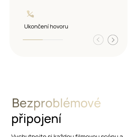
Ukončení hovoru
Bezproblémové
připojení
Vychutnejte si každou filmovou scénu a