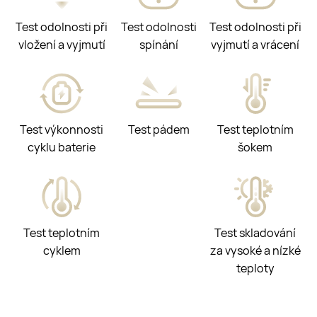
Test odolnosti při
Test odolnosti
Test odolnosti při
vložení a vyjmutí
spínání
vyjmutí a vrácení
Test výkonnosti
Test pádem
Test teplotním
cyklu baterie
šokem
Test teplotním
Test skladování
cyklem
za vysoké a nízké
teploty