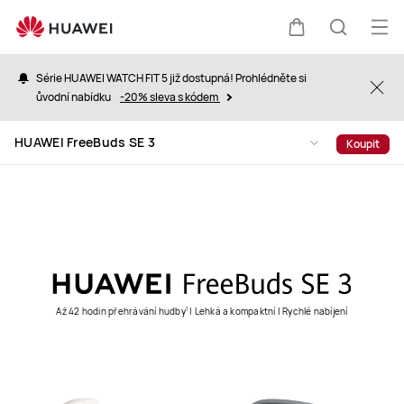
HUAWEI
FreeBuds
Ote
Košík
Hledat
SE
nab
3
Série HUAWEI WATCH FIT 5 již dostupná! Prohlédněte si
Clo
ůvodní nabídku
-20% sleva s kódem
HUAWEI FreeBuds SE 3
Koupit
Až 42 hodin přehrávání hudby
| Lehká a kompaktní | Rychlé nabíjení
1