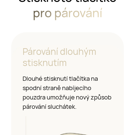
pro párování
Párování dlouhým
stisknutím
Dlouhé stisknutí tlačítka na
spodní straně nabíjecího
pouzdra umožňuje nový způsob
párování sluchátek.