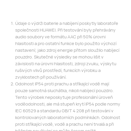
Údaje o výdrži baterie a nabíjení poskytly laboratoře
společnosti HUAWEI. Při testování byly přehrávány
audio soubory ve formátu AAC při 50% úrovni
hlasitosti a pro ostatní funkce bylo použito výchozí
nastavení; jako zdroj energie přitom sloužilo nabíjecí
pouzdro. Skutečné výsledky se mohou lišit v
závislosti na úrovni hlasitosti, zdroji zvuku, výskytu
rušivých vlivů prostředí, funkcích výrobku a
zvyklostech při používání.
Odolnost IP54 proti prachu a stříkající vodě mají
pouze samotná sluchátka, nikoli nabíjecí pouzdro.
Tento výrobek neposkytuje profesionální úroveň
voděodolnosti, ale má stupeň krytí IP54 podle normy
IEC 60529 a standardu GB/T 4 208 při testování v
kontrolovaných laboratorních podmínkách. Odolnost
proti stříkající vodě, vodě a prachu není trvalá a při
běžném používání se může časem snížit.