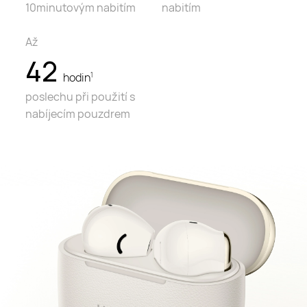
10minutovým nabitím
nabitím
Až
42
hodin
1
poslechu při použití s
nabíjecím pouzdrem