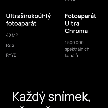
Ultraširokoúhlý
Fotoaparát
fotoaparát
Ultra
Chroma
40 MP
1 500 000
F2.2
spektrálních
RYYB
kanálů
Každý snímek,