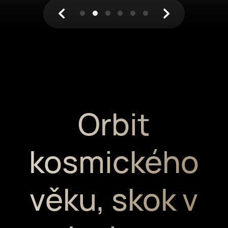
Orbit
kosmického
věku,
skok v