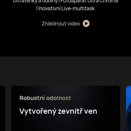
Ultratenký a odolný | Fotoaparát Ultra Chroma
| Inovativní Live-multitask
Zhlédnout video
Fotoaparát Ultra Chroma
Zachyťte barvy tak, jak je
vidíte