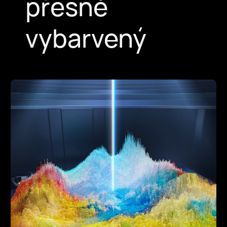
přesně
vybarvený