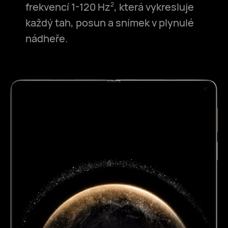
frekvencí 1-120 Hz
, která vykresluje
2
každý tah, posun a snímek v plynulé
nádheře.