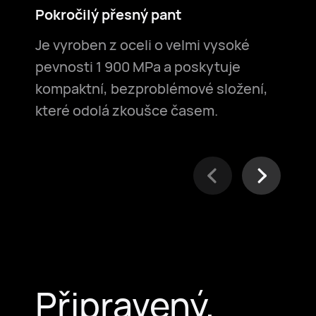
Pokročilý přesný pant
Vo
Je vyroben z oceli o velmi vysoké
Zaj
pevnosti 1 900 MPa a poskytuje
bez
kompaktní, bezproblémové složení,
se 
které odolá zkoušce časem.
oko
Připravený,