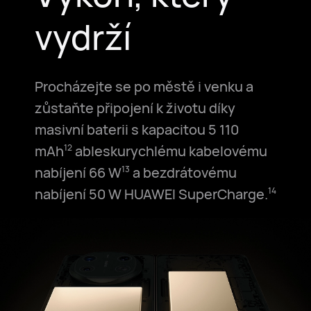
vydrží
Procházejte se po městě i venku a
zůstaňte připojení k životu díky
masivní baterii s kapacitou 5 110
mAh⁠
ableskurychlému kabelovému
12
nabíjení 66 W⁠
a bezdrátovému
13
nabíjení 50 W HUAWEI SuperCharge.⁠
14