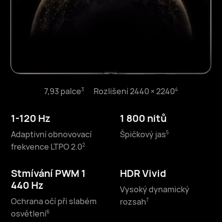
7,93 palce⁠
Rozlišení 2440 × 2240⁠
3
4
6,45 palce⁠
Rozlišení 2440 × 1080⁠
3
4
1-120 Hz
1 800 nitů
1-120 Hz
2 500 nitů
Adaptivní obnovovací
Špičkový jas⁠
5
Adaptivní obnovovací
Špičkový jas⁠
5
frekvence LTPO 2.0⁠
2
frekvence LTPO 2.0⁠
2
Stmívání PWM 1
HDR Vivid
Stmívání PWM 1
HDR Vivid
440 Hz
Vysoký dynamický
440 Hz
Vysoký dynamický
Ochrana očí při slabém
rozsah⁠
7
Ochrana očí při slabém
rozsah⁠
7
osvětlení⁠
6
6