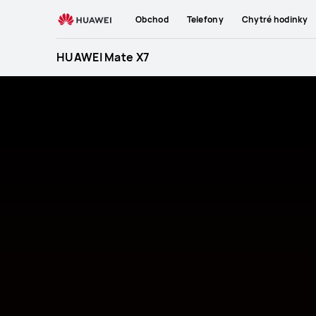
HUAWEI
Obchod
Telefony
Chytré hodinky
Mate
X7
Série HUAWEI WA
HUAWEI Mate X7