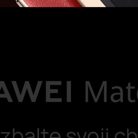
zbalte svoji chv