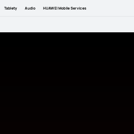
Tablety
Audio
HUAWEI Mobile Services
TCH FIT 5 již dostupná! Prohlédněte si ůvodní nabídku
-20% sleva 