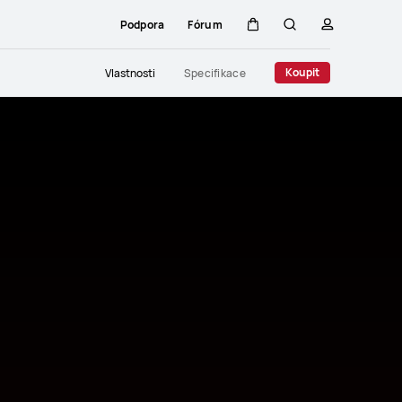
Podpora
Fórum
Košík
Hledat
profil
s kódem
Close
Koupit
Vlastnosti
Specifikace