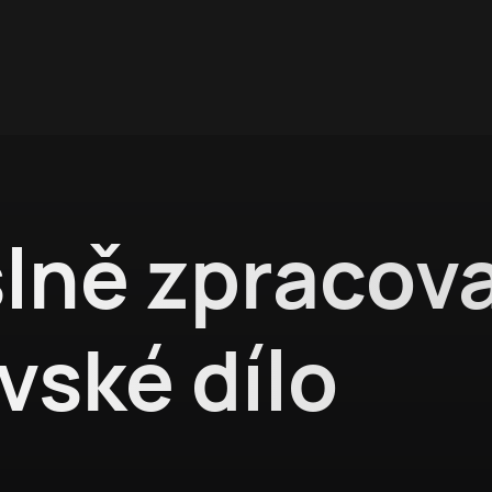
lně zpracov
vské dílo