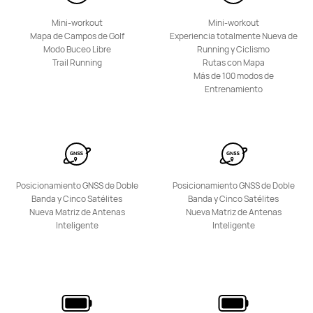
Mini-workout
Mini-workout
HUAWEI Band 11
Mapa de Campos de Golf
Experiencia totalmente Nueva de
Modo Buceo Libre
Running y Ciclismo
Desde 49,00 €
PVPR:
54,90 €
Trail Running
Rutas con Mapa
Más de 100 modos de
Descubre más
Comprar
Entrenamiento
HUAWEI Band 10
Posicionamiento GNSS de Doble
Posicionamiento GNSS de Doble
Banda y Cinco Satélites
Banda y Cinco Satélites
Desde 49,00 €
Nueva Matriz de Antenas
Nueva Matriz de Antenas
Descubre más
Notificarme
Inteligente
Inteligente