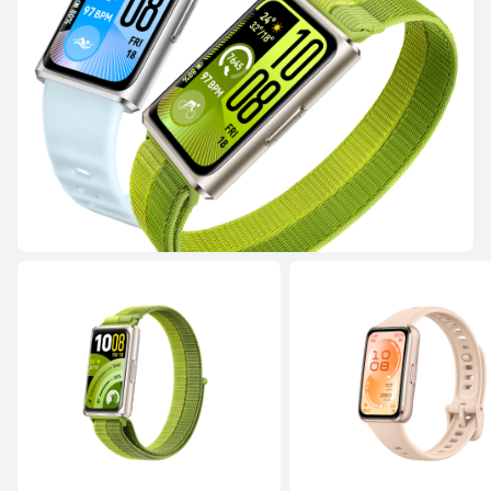
HUAWEI WATCH GT 5
Desde 139,00 €
PVPR:
249,00 €
o Financiación con 4xcard*
Descubre más
Comprar
HUAWEI WATCH GT 4
Descubre más