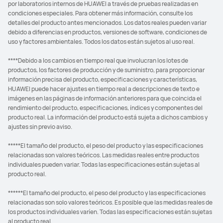
por laboratorios internos de HUAWEI a través de pruebas realizadas en
condiciones especiales. Para obtener más información, consulte los
detalles del producto antes mencionados. Los datos reales pueden variar
debido a diferencias en productos, versiones de software, condiciones de
uso y factores ambientales. Todos los datos están sujetos al uso real.
****Debido a los cambios en tiempo real que involucran los lotes de
productos, los factores de producción y de suministro, para proporcionar
información precisa del producto, especificaciones y características,
HUAWEI puede hacer ajustes en tiempo real a descripciones de texto e
imágenes en las páginas de información anteriores para que coincida el
rendimiento del producto, especificaciones, índices y componentes del
producto real. La información del producto está sujeta a dichos cambios y
ajustes sin previo aviso.
*****El tamaño del producto, el peso del producto y las especificaciones
relacionadas son valores teóricos. Las medidas reales entre productos
individuales pueden variar. Todas las especificaciones están sujetas al
producto real.
******El tamaño del producto, el peso del producto y las especificaciones
relacionadas son solo valores teóricos. Es posible que las medidas reales de
los productos individuales varíen. Todas las especificaciones están sujetas
al producto real.