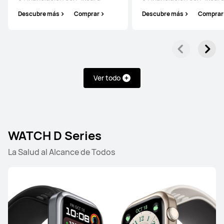
WATCH Series
Descubre más
Comprar
Descubre más
Comprar
HUAWEI WATCH 5
Desde 269,00 €
PVPR:
449,00 €
o Financiación con 4xcard*
Ver todo
Descubre más
Comprar
WATCH D Series
La Salud al Alcance de Todos
HUAWEI WATCH 4 Series
Descubre más