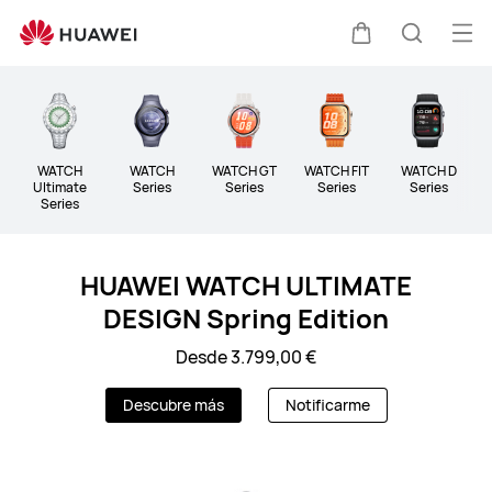
Wearable
Abri
Carrito
Búsque
me
Clo
WATCH
WATCH
WATCH GT
WATCH FIT
WATCH D
B
Ultimate
Series
Series
Series
Series
Series
HUAWEI WATCH ULTIMATE
DESIGN Spring Edition
Desde 3.799,00 €
Descubre más
Notificarme