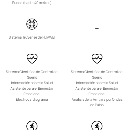
Buceo (hasta 40 metros)
o Financiación con 4xcard*
Descubre más
Comprar
Sistema TruSense de HUAWEI
Band Series
Sistema Científico de Control del
Sistema Científico de Control del
Sueño
Sueño
HUAWEI Band 11 Pro
Información sobre la Salud
Información sobre la Salud
Asistente para el Bienestar
Asistente para el Bienestar
Desde 59,00 €
PVPR:
74,90 €
Emocional
Emocional
Electrocardiograma
Análisis de la Arritmia por Ondas
Descubre más
Comprar
de Pulso