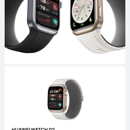
WATCH GT Series
HUAWEI WATCH GT Runner 2
Desde 299,00 €
PVPR:
399,00 €
o Financiación con 4xcard*
Descubre más
Comprar
HUAWEI WATCH GT 6 Pro
Desde 329,00 €
PVPR:
379,00 €
o Financiación con 4xcard*
HUAWEI WATCH D2