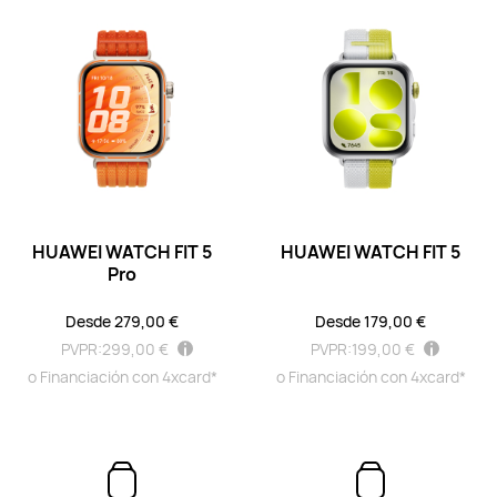
Descubre más
Comprar
HUAWEI WATCH FIT 4 Pro
Desde 189,00 €
PVPR:
279,00 €
o Financiación con 4xcard*
HUAWEI WATCH FIT 5
HUAWEI WATCH FIT 5
Descubre más
Comprar
Pro
Desde 279,00 €
Desde 179,00 €
PVPR:
299,00 €
PVPR:
199,00 €
o Financiación con 4xcard*
o Financiación con 4xcard*
HUAWEI WATCH FIT 4
Desde 109,00 €
PVPR:
169,00 €
o Financiación con 4xcard*
Descubre más
Comprar