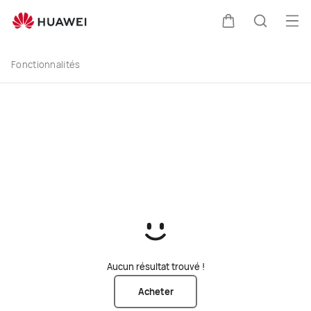
buy
Ouv
Couvercle
Recherc
Fonctionnalités
Aucun résultat trouvé !
Acheter