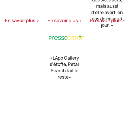
mais aussi
d'être averti en
cas de mises à
En savoir plus >
En savoir plus >
En savoir plus >
jour. »
«L’App Gallery
s’étoffe, Petal
Search fait le
reste»