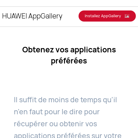
HUAWEI
Clo
Ouv
AppGallery
HUAWEI AppGallery
Installez AppGallery
Recherc
le
Favourite
Apps
me
Obtenez vos applications
préférées
Il suffit de moins de temps qu'il
n'en faut pour le dire pour
récupérer ou obtenir vos
applications préférées sur votre