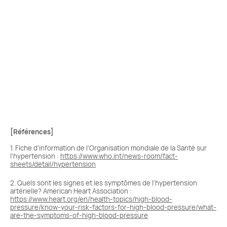
traditionnelles, à domicile ou avec des technologies
modernes, des mesures fiables contribuent à
améliorer la santé publique. Les avancées
technologiques ouvrent des perspectives
prometteuses pour la détection et la gestion de
l’hypertension dans le futur.
Contenu issu d’une collaboration commerciale.
[Références]
1. Fiche d'information de l'Organisation mondiale de la Santé sur
l'hypertension :
https://www.who.int/news-room/fact-
sheets/detail/hypertension
2. Quels sont les signes et les symptômes de l'hypertension
artérielle? American Heart Association :
https://www.heart.org/en/health-topics/high-blood-
pressure/know-your-risk-factors-for-high-blood-pressure/what-
are-the-symptoms-of-high-blood-pressure