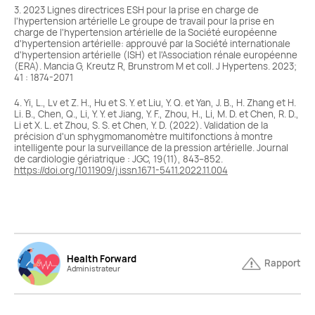
3. 2023 Lignes directrices ESH pour la prise en charge de
l'hypertension artérielle Le groupe de travail pour la prise en
charge de l'hypertension artérielle de la Société européenne
d'hypertension artérielle: approuvé par la Société internationale
d'hypertension artérielle (ISH) et l'Association rénale européenne
(ERA). Mancia G, Kreutz R, Brunstrom M et coll. J Hypertens. 2023;
41 : 1874-2071
4. Yi, L., Lv et Z. H., Hu et S. Y. et Liu, Y. Q. et Yan, J. B., H. Zhang et H.
Li. B., Chen, Q., Li, Y. Y. et Jiang, Y. F., Zhou, H., Li, M. D. et Chen, R. D.,
Li et X. L. et Zhou, S. S. et Chen, Y. D. (2022). Validation de la
précision d'un sphygmomanomètre multifonctions à montre
intelligente pour la surveillance de la pression artérielle. Journal
de cardiologie gériatrique : JGC, 19(11), 843–852.
https://doi.org/10.11909/j.issn.1671-5411.2022.11.004
Health Forward
Rapport
Administrateur