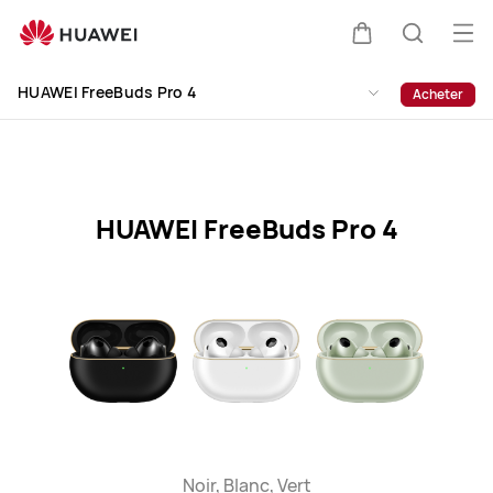
HUAWEI
FreeBuds
Ouv
Couvercle
Recherc
Pro
le
Clo
4
HUAWEI FreeBuds Pro 4
Acheter
me
Specification
HUAWEI FreeBuds Pro 4
Noir, Blanc, Vert