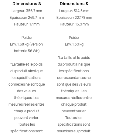
Dimensions &
Dimensions &
Poids
Poids
Largeur: 356,7 mm

Largeur: 314,5 mm

Epaisseur: 248,7 mm

Epaisseur: 227,79 mm

Hauteur: 17 mm

Hauteur: 15,9 mm

Poids:

Poids:

Env. 1,68 kg (version 
Env. 1,39 kg

batterie 56 Wh)

*La taille et le poids 
*La taille et le poids 
du produit ainsi que 
du produit ainsi que 
les spécifications 
les spécifications 
correspondantes ne 
connexes ne sont que 
sont que des valeurs 
des valeurs 
théoriques. Les 
théoriques. Les 
mesures réelles entre 
mesures réelles entre 
chaque produit 
chaque produit 
peuvent varier. 
peuvent varier. 
Toutes les 
Toutes les 
spécifications sont 
spécifications sont 
soumises au produit 