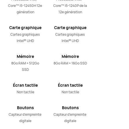
Clavier
Core™ i5-12450H 12e 
Core™ i5-1240P de la 
AZERTY non
génération
12e génération
rétroéclairé /
Gris
Carte graphique
Carte graphique
Cartes graphiques 
Cartes graphiques 
Intel® UHD
Intel® UHD
Mémoire
Mémoire
8Go RAM + 512Go 
8Go RAM + 16Go SSD
SSD
Écran tactile
Écran tactile
Non tactile
Non tactile
Boutons
Boutons
Capteur d'empreinte 
Capteur d'empreinte 
digitale
digitale