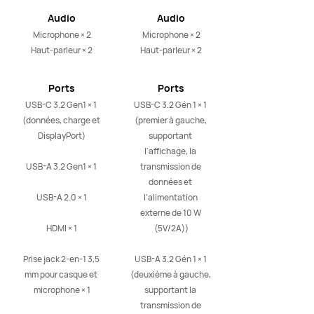
Audio
Audio
Microphone × 2

Microphone × 2

Haut-parleur × 2
Haut-parleur × 2
Ports
Ports
USB-C 3.2 Gen1 × 1 
USB-C 3.2 Gén 1 × 1 
(données, charge et 
(premier à gauche, 
DisplayPort)

supportant 
l'affichage, la 
USB-A 3.2 Gen1 × 1 

transmission de 
données et 
USB-A 2.0 × 1

l'alimentation 
externe de 10 W 
HDMI × 1

(5V/2A))

Prise jack 2-en-1 3,5 
USB-A 3.2 Gén 1 × 1 
mm pour casque et 
(deuxième à gauche, 
microphone × 1
supportant la 
transmission de 