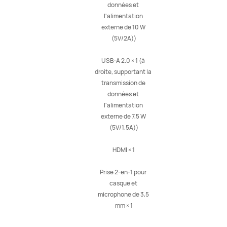
données et 
l'alimentation 
externe de 10 W 
(5V/2A))

USB-A 2.0 × 1 (à 
droite, supportant la 
transmission de 
données et 
l'alimentation 
externe de 7,5 W 
(5V/1,5A))

HDMI × 1

Prise 2-en-1 pour 
casque et 
microphone de 3,5 
mm × 1