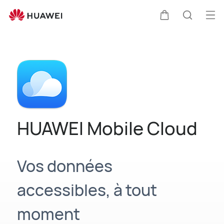
HUAWEI
Mobile
Ouv
Couvercle
Recherc
Cloud
le
Clo
me
HUAWEI Mobile Cloud
Vos données
accessibles, à tout
moment