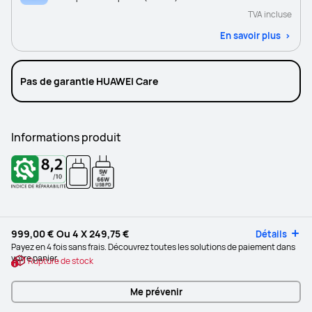
TVA incluse
En savoir plus
Pas de garantie HUAWEI Care
Informations produit
5W
-
66W
USB PD
999,00 €
Ou 4 X
249,75 €
Détails
Payez en 4 fois sans frais. Découvrez toutes les solutions de paiement dans
votre panier.
Rupture de stock
Me prévenir