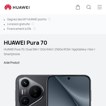
Ouv
Couvercle
Recherc
Gagnez des MY HUAWEI points
Livraison gratuite
Financement à 0%
HUAWEI Pura 70
HUAWEI Pura 70 / Dual SIM / 12Go RAM / 256Go ROM / AppGallery / Noir /
Smartphone
Aide Produit