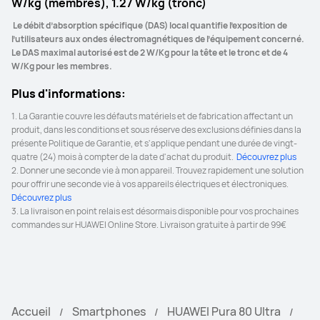
W/kg (membres), 1.27 W/kg (tronc)
Appareil photo Selfie
Appareil photo Selfie
 Le débit d’absorption spécifique (DAS) local quantifie l’exposition de 
Appareil photo selfie de 13 MP 
Appareil photo selfie de 13 MP 
l’utilisateurs aux ondes électromagnétiques de l’équipement concerné. 
(grand angle, F2.0, autofocus)
(grand-angle, F2.4, autofocus)
Le DAS maximal autorisé est de 2 W/Kg pour la tête et le tronc et de 4 
W/Kg pour les membres. 
NFC
NFC
Plus d'informations:
Y
Y
1. La Garantie couvre les défauts matériels et de fabrication affectant un 
produit, dans les conditions et sous réserve des exclusions définies dans la 
Déverouillage
Déverouillage
présente Politique de Garantie, et s'applique pendant une durée de vingt-
Visage + empreintes digitales
Visage + empreintes digitales
quatre (24) mois à compter de la date d'achat du produit. 
 Découvrez plus 
2. Donner une seconde vie à mon appareil. Trouvez rapidement une solution 
Batterie
Batterie
pour offrir une seconde vie à vos appareils électriques et électroniques. 
Découvrez plus 
5170 mAh
5050 mAh（valeur typique）
3. La livraison en point relais est désormais disponible pour vos prochaines 
commandes sur HUAWEI Online Store. Livraison gratuite à partir de 99€
Charge Rapide
Charge Rapide
HUAWEI SuperCharge (MAX 100W)

HUAWEI SuperCharge (MAX 100W)

HUAWEI SuperCharge sans fil (MAX 
HUAWEI SuperCharge sans fil (MAX 
80W)
80W)
Accueil
Smartphones
HUAWEI Pura 80 Ultra
IP
IP