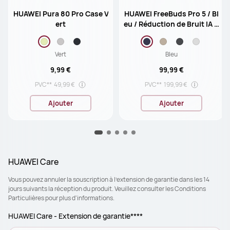
HUAWEI Pura 80 Pro Case V
HUAWEI FreeBuds Pro 5 / Bl
ert
eu / Réduction de Bruit IA D
ual-Engine / Son Ultra Imm
ersif / Appels Stables et Cl
Vert
airs / Écouteurs Intra-auric
Bleu
ulaires sans fil
9,99 €
99,99 €
PVC**
49,99 €
PVC**
199,99 €
Ajouter
Ajouter
HUAWEI Care
Vous pouvez annuler la souscription à l’extension de garantie dans les 14
jours suivants la réception du produit. Veuillez consulter les Conditions
Particulières pour plus d'informations.
HUAWEI Care - Extension de garantie****