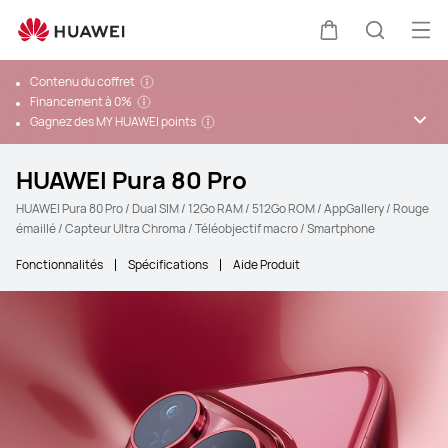
Ouv
Couvercle
Recherc
Contenu du coffret
Financement à 0%
Gagnez des MY HUAWEI points
HUAWEI Pura 80 Pro
HUAWEI Pura 80 Pro / Dual SIM / 12Go RAM / 512Go ROM / AppGallery / Rouge
émaillé / Capteur Ultra Chroma / Téléobjectif macro / Smartphone
Fonctionnalités
Spécifications
Aide Produit