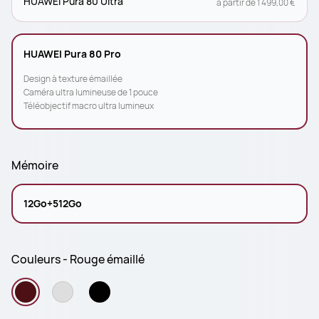
HUAWEI Pura 80 Ultra
à partir de 1 499,00 €
HUAWEI Pura 80 Pro
Design à texture émaillée
Caméra ultra lumineuse de 1 pouce
Téléobjectif macro ultra lumineux
Mémoire
12Go+512Go
Couleurs - Rouge émaillé