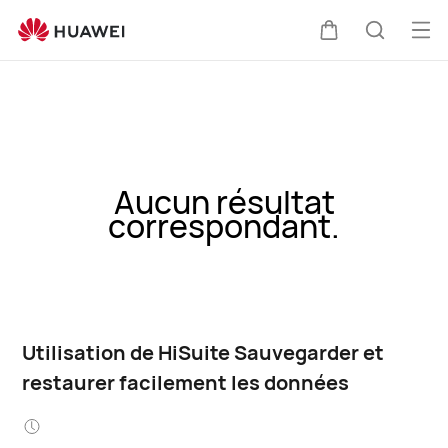
Ouv
Couvercle
Recherc
le
me
Aucun résultat
correspondant.
Utilisation de HiSuite Sauvegarder et
restaurer facilement les données