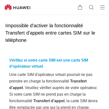
Ou
C
R
vrir
o
e
le
u
c
Impossible d'activer la fonctionnalité
me
v
h
Transfert d'appels entre cartes SIM sur le
nu
e
e
téléphone
r
r
c
c
l
h
e
e
Vérifiez si votre carte SIM est une carte SIM
r
d'opérateur virtuel
Une carte SIM d'opérateur virtuel pourrait ne pas
prendre en charge la fonctionnalité
Transfert
d'appel
. Veuillez vérifier auprès de votre opérateur.
Si votre carte SIM ne prend pas en charge la
fonctionnalité
Transfert d'appel
, la carte SIM devra
être remplacée par une qui la prend en charge.