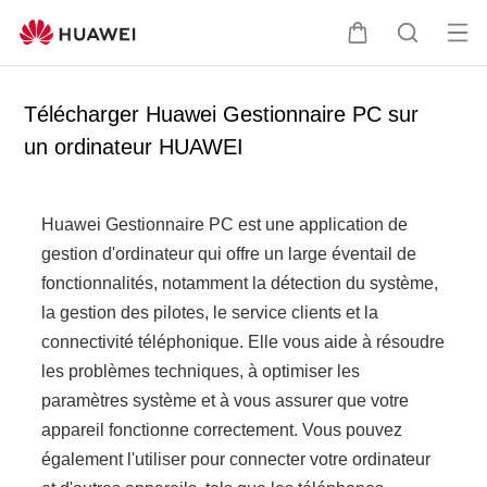
Ou
C
R
vrir
o
e
le
u
c
Télécharger Huawei Gestionnaire PC sur
me
v
h
un ordinateur HUAWEI
nu
e
e
r
r
c
c
Huawei Gestionnaire PC est une application de
l
h
gestion d'ordinateur qui offre un large éventail de
e
e
fonctionnalités, notamment la détection du système,
r
la gestion des pilotes, le service clients et la
connectivité téléphonique. Elle vous aide à résoudre
les problèmes techniques, à optimiser les
paramètres système et à vous assurer que votre
appareil fonctionne correctement. Vous pouvez
également l'utiliser pour connecter votre ordinateur